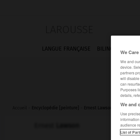
LAROUSSE
LANGUE FRANÇAISE
BILINGUES
FLA
We Care 
We and ou
device. Sel
partners pr
will disabl
can resurfa
Purposes li
details, ref
We and o
Accueil
>
Encyclopédie [peinture]
>
Ernest Lawson
Use precise 
information
Ernest
Lawson
audience r
List of Par