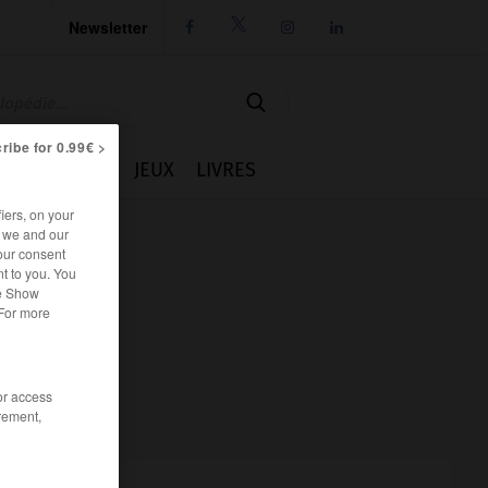
Newsletter




ribe for 0.99€ >
IE
CUISINE
JEUX
LIVRES
iers, on your
r we and our
our consent
t to you. You
he Show
 For more
/or access
rement,