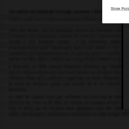
Show Pur
Cet article est extrait de l'ouvrage Larousse « Dictionnaire de la 
Peintre américain d'origine canadienne (Halifax, Nouvelle-Écosse,
Alors que Manet, Hals et Velázquez étaient les exemples suivis p
à adopter une esthétique dérivée de celle des impressionnistes 
étudié à l'Art Students League ; il fut fortement influencé 
impressionniste John Twachtman, dont il fut l'élève à Cos Cob 
insatisfait de l'enseignement de l'Académie Julian, il préféra pe
peinte en 1894,
Église à Moret-sur-Loing
, révèle l'influence direct
À New York, en 1898, Lawson fréquenta Glackens, qui l'introduisi
eux en 1908 à l'exposition des Huit (
Winter on the River
, New Yo
l'Armory Show, qu'il continua à organiser. La seule influence du
le choix de certains sujets, des scènes de la vie urbaine te
Museum).
Le style de Lawson n'est pas uniforme, car, soucieux de rendre l'
fonction de ceux-ci. En 1916, un voyage en Espagne donna à ses 
Inst. of Arts), qui se retrouve dans quelques-unes des meilleu
(1926 ?, Washington, Smithsonian Institution) ou
High Bridge
(193