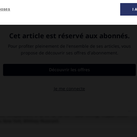
poses
I 
peinture ».
 1873 – Coral Gables, Floride, 1939).
ar la plupart des peintres du groupe des Huit, Lawson fut le seul
français. Ce choix s'explique en grande partie parce qu'il avait
par ses maîtres, J. A. Weir (1852-1919) et surtout le peintre
(Connecticut). En 1893, il séjourna en France, mais, de nouveau
indre en plein air, notamment en forêt de Fontainebleau. Une toile
e de Sisley.
t auprès des autres peintres de l'Ash-can School. Il exposa avec
rk, Whitney Museum), puis en 1910 aux Independents et en 1913 à
 groupe des Huit que l'on puisse déceler dans son œuvre concerne
lles que
Wet Night, Gramercy Park
(1907, Washington, Hirshhorn
atmosphère particulière de ses sujets, il modifiait sa palette en
toiles un accent plus net et défini (
Ségovie,
1916, Minneapolis,
res compositions à la fin de sa vie :
Gold Mining, Cripple Creek
4, New York, Whitney Museum).