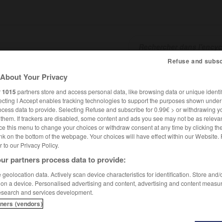
Refuse and subsc
About Your Privacy
SHCARDS
TRADUCTEUR
CONJUGATEUR
ENCYCLOPÉD
r
1015
partners store and access personal data, like browsing data or unique identif
ecting I Accept enables tracking technologies to support the purposes shown unde
ocess data to provide. Selecting Refuse and subscribe for 0.99€ > or withdrawing y
e them. If trackers are disabled, some content and ads you see may not be as relevan
ce this menu to change your choices or withdraw consent at any time by clicking t
nk on the bottom of the webpage. Your choices will have effect within our Website.
er to our Privacy Policy.
ur partners process data to provide:
geolocation data. Actively scan device characteristics for identification. Store and
 on a device. Personalised advertising and content, advertising and content measu
esearch and services development.
tners (vendors)