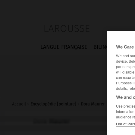
LAROUSSE
We Care 
LANGUE FRANÇAISE
BILINGUES
FLA
We and ou
device. Sel
partners pr
will disabl
can resurfa
Purposes li
details, ref
We and o
Accueil
>
Encyclopédie [peinture]
>
Dora Maurer
Use precise 
information
audience r
Dora
Maurer
List of Par