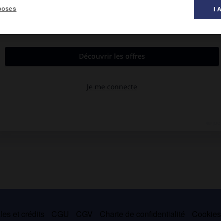
poses
I 
peinture ».
urer effectue de nombreux voyages en Europe (1963-1967) qui lui
eptuel. Depuis, tout son travail relève de cette tendance. La
 particulièrement, est explorée à travers différents procédés :
r de 1967, elle s'intéresse aussi à l'analyse du mouvement pensé
à interroger les interactions entre films et photographies. Son
es et crédits
CGU
CGV
Charte de confidentialité
Cookie