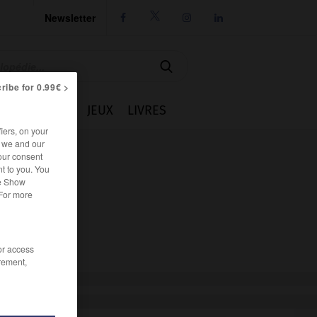
Newsletter




ribe for 0.99€ >
IE
CUISINE
JEUX
LIVRES
iers, on your
r we and our
our consent
t to you. You
he Show
 For more
/or access
rement,