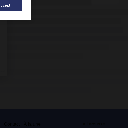
Accept
s
Contact
À la une
© Larousse