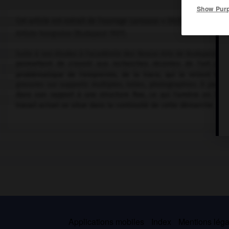
Show Pur
Cet article est extrait de l'ouvrage Larousse « Dictionnaire de la 
Artiste hongroise (Budapest 1937).
Suite à ses études à l'académie des Beaux-Arts de Budapest, Ma
permettent de s'ouvrir aux recherches récentes de l'art conc
problématique de l'empreinte, de la trace, qui la retient tout
gravures sur supports multiples, toiles, photographies. À parti
dans son rapport à une structure fixe, ce qui l'amène en 1976 
travail actuel se situe dans la continuité de cette démarche.
Applications mobiles
Index
Mentions légal