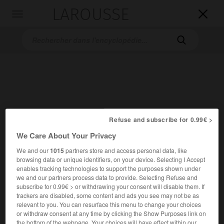
LAROUSSE

Toggle
navigation

Refuse and subscribe for 0.99€ >
Accueil
>
Encyclopédie [peinture]
>
Constant Anton Nieuwenhuys
We Care About Your Privacy
dit Constant
We and our
1015
partners store and access personal data, like
browsing data or unique identifiers, on your device. Selecting I Accept
Constant Anton
Nieuwenhuys,
enables tracking technologies to support the purposes shown under
dit
Constant
we and our partners process data to provide. Selecting Refuse and
subscribe for 0.99€ > or withdrawing your consent will disable them. If
trackers are disabled, some content and ads you see may not be as
relevant to you. You can resurface this menu to change your choices
Cet article est extrait de l'ouvrage Larousse « Dictionnaire
or withdraw consent at any time by clicking the Show Purposes link on
de la peinture ».
the bottom of the webpage. Your choices will have effect within our