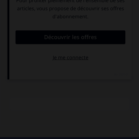
Procès,
1978) ou bibliques (
la Samaritaine,
1984), l'artiste
fait se mouvoir, dans de grands espaces, des personnages
sombres aux visages presque effacés, parfois teintés de
rouge. Le Gemeentemuseum de La Haye a consacré à
Constant une rétrospective de ses peintures en 1980, le
Rheinisches Landesmuseum de Bonn, une grande
exposition en 1986, et le Stedelijk Museum d'Amsterdam,
une rétrospective en 1995-96. Constant est représenté dans
les musées hollandais (Amsterdam, La Haye, Groningue)
e
ainsi qu'à Vienne (musée du
xx
siècle).