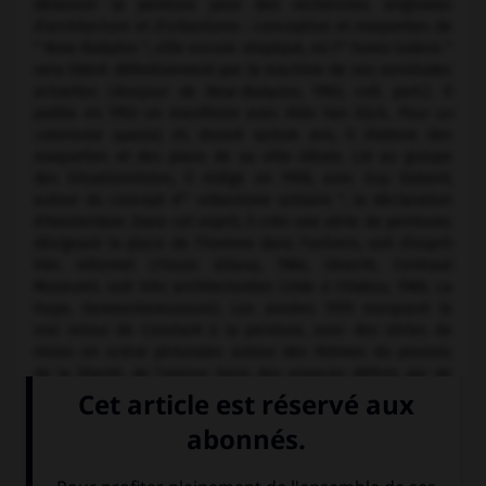
délaisser la peinture pour des recherches originales
d'architecture et d'urbanisme : conception et maquettes de
" New-Babylon ", ville encore utopique, où l'" homo ludens "
sera libéré définitivement par la machine de ses servitudes
actuelles (
Bonjour de New-Babylon,
1963, coll. part.). Il
publie en 1953 un manifeste avec Aldo Van Eijck,
Pour un
colorisme spatial,
et, durant quinze ans, il élabore des
maquettes et des plans de sa ville idéale. Lié au groupe
des Situationnistes, il rédige en 1958, avec Guy Debord,
autour du concept d'" urbanisme unitaire ", la déclaration
d'Amsterdam. Dans cet esprit, il crée une série de peintures
désignant la place de l'homme dans l'univers, soit d'esprit
très informel (
Fiesta Gitana,
1964, Utrecht, Centraal
Museum), soit très architecturées (
Ode à l'Odéon,
1969, La
Haye, Gemeentemuseum). Les années 1970 marquent le
vrai retour de Constant à la peinture, avec des séries de
mises en scène picturales autour des thèmes du pouvoir,
de la liberté, de l'amour. Dans des espaces définis par de
grands plans, l'artiste place de petits personnages en
taches (
La liberté insulte le peuple,
1975, Amsterdam, coll.
part.). Puis les personnages deviennent plus massifs
(
Cyrano déclare son amour,
1976) dans des tableaux de
couleurs plus sombres. Illustrant des thèmes tragiques (
le