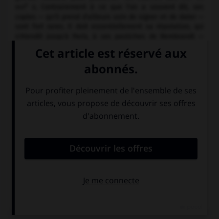
e
xviii
s. Contrairement à ce que l'on a souvent dit, ses
copies — qu'il prend d'ailleurs soin de signer et de dater —
sont fort rares. Il doit essentiellement sa réputation, qui
s'étendit jusqu'à Paris, à ses pastiches de Rembrandt —
telle la
Femme adultère
(Louvre), dont le visage est
cependant empreint d'une douceur caractéristique de son
temps —, à ses paysages (
Paysage de rochers,
musée de
Varsovie, d'après Salvator Rosa) et à ses peintures de genre
(les
Musiciens ambulants,
Londres, N. G., d'après Van
Ostade). Son talent se mesure à la variété de sa facture,
qui peut être, suivant le cas, légère, empâtée ou
méticuleuse.
Dans ses portraits et têtes d'expression — qui sont la seule
partie vraiment originale de son œuvre —, il montre, outre
sa virtuosité, une vraie sensibilité face au modèle (la
Dame
au chapeau de paille
, Hanovre, Niedersächsische
Landesgalerie). Pour répondre à l'importante demande des
amateurs, il produisit un millier de tableaux, au moins
autant de dessins et environ 180 gravures.