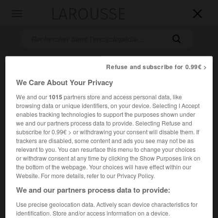
LAROUSSE

Toggle
navigation

Refuse and subscribe for 0.99€ >
We Care About Your Privacy
We and our
1015
partners store and access personal data, like
browsing data or unique identifiers, on your device. Selecting I Accept
enables tracking technologies to support the purposes shown under
we and our partners process data to provide. Selecting Refuse and
Accueil
>
Encyclopédie [peinture]
>
Carlos Merida
subscribe for 0.99€ > or withdrawing your consent will disable them. If
trackers are disabled, some content and ads you see may not be as
Carlos
Merida
relevant to you. You can resurface this menu to change your choices
or withdraw consent at any time by clicking the Show Purposes link on
the bottom of the webpage. Your choices will have effect within our
Website. For more details, refer to our Privacy Policy.
We and our partners process data to provide:
Cet article est extrait de l'ouvrage Larousse « Dictionnaire
de la peinture ».
Use precise geolocation data. Actively scan device characteristics for
identification. Store and/or access information on a device.
Peintre mexicain (Quetzaltemango, Guatemala, 1893 –