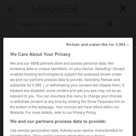
LAROUSSE

Toggle
navigation

Refuse and subscribe for 0.99€ >
We Care About Your Privacy
We and our
1015
partners store and access personal data, like
browsing data or unique identifiers, on your device. Selecting I Accept
enables tracking technologies to support the purposes shown under
Accueil
>
Encyclopédie [peinture]
>
Carl Rottmann
we and our partners process data to provide. Selecting Refuse and
subscribe for 0.99€ > or withdrawing your consent will disable them. If
trackers are disabled, some content and ads you see may not be as
Carl
Rottmann
relevant to you. You can resurface this menu to change your choices
or withdraw consent at any time by clicking the Show Purposes link on
the bottom of the webpage. Your choices will have effect within our
Website. For more details, refer to our Privacy Policy.
Cet article est extrait de l'ouvrage Larousse « Dictionnaire
We and our partners process data to provide:
de la peinture ».
Use precise geolocation data. Actively scan device characteristics for
Peintre allemand (Handschuhsheim 1797 – Munich 1850).
identification. Store and/or access information on a device.