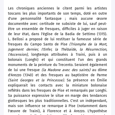
Les chroniques anciennes le citent parmi les artistes
toscans les plus importants de son temps, doté en outre
d'une personnalité fantasque ; mais aucune œuvre
documentée avec certitude ne subsiste de lui, sauf peut-
être un ensemble de fresques, difficiles à juger en raison
de leur état, dans l'église de la Badia de Settimo (1315).
L. Bellosi a proposé de lui restituer la fameuse série de
fresques du Campo Santo de Pise
(Triomphe de la Mort,
Jugement dernier, l'Enfer, la Thébaïde, la Résurrection,
l'Ascension),
longtemps attribuées à Traini, puis à un
bolonais (Longhi) et qui constituent l'un des grands
monuments de la peinture du Trecento. Seraient également
de lui une fresque
(la Madone avec des saints)
au dôme
d'Arezzo (1340) et des fresques au baptistère de Parme
(Saint Georges et la Princesse).
Sa présence en Émilie
expliquerait les contacts avec la miniature bolonaise
reflétés dans les fresques de Pise et remarqués par Longhi.
Sa puissance expressive le situe en marge des tendances
giottesques les plus traditionnelles. C'est un indépendant,
mais son influence se remarque à Pise (notamment dans
l'œuvre de Traini), à Florence et à Arezzo. L'hypothèse