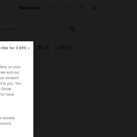
Newsletter




IE
CUISINE
JEUX
LIVRES
ribe for 0.99€ >
iers, on your
r we and our
our consent
t to you. You
he Show
 For more
/or access
rement,