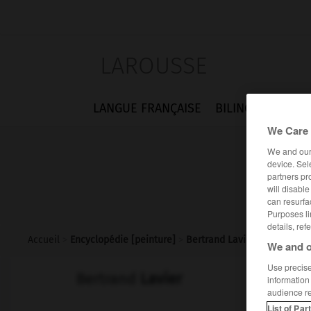
LAROUSSE
LANGUE FRANÇAISE
BILINGUES
FLA
We Care 
We and ou
device. Sel
partners pr
will disabl
can resurfa
Purposes li
details, ref
Accueil
>
Encyclopédie [peinture]
>
Bertrand Lavier
We and o
Use precise 
Bertrand
Lavier
information
audience r
List of Par