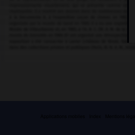
impressionnante visuellement, qui se présente comme une ré
impitoyable. Il a montré ses œuvres dans de nombreuses exposit
à la Documenta 8, à l'exposition Leçon de choses en 1982 à 
organisée par le musée de Gand en 1986. Il a eu une exposition
Musée de Villeurbanne et, en 1985, à l'A. R. C. (M. A. M. de la Vil
musée de Grenoble en 1986-87 ont organisé une rétrospective de s
exposition a été consacrée à Lavier (château de Rivoli, Italie
dans des collections privées et publiques (Paris, M. N. A. M., mu
Applications mobiles
Index
Mentions légal