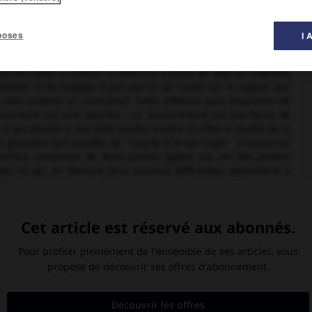
peinture ».
poses
I 
trand Lavier a conduit sa réflexion à partir de 1978 sur l'identité
entation et du langage d'une part et de l'autre sur le rapport que
le plan matériel et conceptuel. Cette réflexion peut emprunter de
onnement qui sont repeints ; ce recouvrement est une façon de
 ce qui aboutit à une table peinte, montre en effet la réalité de la
ès grossière qu'il qualifie de " touche à la Van Gogh ".
Crimson
est
rface composée de deux parties égales qui ont été peintes
es et qui, en donnant deux nuances différentes, permettent à
e même, avec sa série de photographies de paysages repeintes
 gauche est présentée telle quelle, la partie centrale repeinte sur
sur le mur, ce qui permet à Bertrand Lavier de s'interroger sur la
ts intitulée
Walt Disney Productions
a été réalisée par l'artiste
nt été agrandis : il s'agit de tableaux qui n'ont donc pas existé
aux réels. Enfin, en superposant des objets, par exemple un
. N. A. M.), c'est-à-dire en demandant à les assimiler à un motif
pport entretenu par les choses dans l'espace et leur existence
En jouant du langage des mots (
Orange par Duco et Ripolin,
1990),
éralité, Bertrand Lavier a créé une forme d'art, souvent très