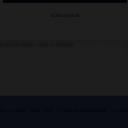
flexion sur l'art en même temps qu'il en donne une critique
ions en Europe et aux États-Unis, à Kassel à la Documenta 7 et
la Kunsthalle de Berne, dans la manifestation Chambre d'amis
 personnelle en 1983-84 à la Kunsthalle de Berne et au Nouveau
le de Paris). Le musée de Dijon, le centre d'art le Consortium et le
on œuvre ainsi que le M. N. A. M. de Paris en 1991. Une nouvelle
) en 1996-97. De nombreuses œuvres de l'artiste sont conservées
sée de Saint-Étienne, musée de Grenoble).
es et crédits
CGU
CGV
Charte de confidentialité
Cookie