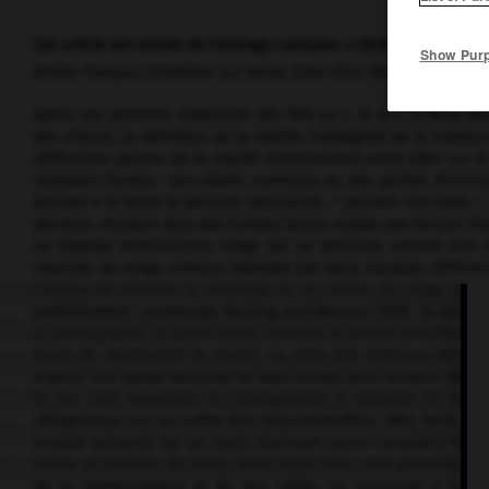
Cet article est extrait de l'ouvrage Larousse « Dictionnaire de la 
Show Pur
Artiste français (Châtillon-sur-Seine, Côte-d'Or, 1949).
Après une première exposition dès 1975 au C. N. A. C. à Paris, Ber
des choses, la définition de la réalité, l'ambiguïté de la représ
différentes parties de la réalité entretiennent entre elles sur 
multiples formes : des objets communs ou des parties d'envir
prendre à la lettre la peinture naturaliste : " peindre une table ",
peinture, d'autant plus que l'artiste laisse visible une facture tr
un tableau monochrome rouge qui se présente comme une su
chacune du rouge crimson fabriqué par deux marques différent
l'artiste de montrer la relativité de la notion de rouge. D
partiellement :
Landscape Painting and Beyond (1979)
: la partie
la photographie, la partie droite inventée et peinte directement 
façon de représenter la réalité. La série des tableaux abstrai
d'après une bande dessinée de Walt Disney dont certains détails o
et qui sont reproduits en photographie à l'échelle de table
réfrigérateur sur un coffre-fort (
Brandt/Haffner,
1984, Paris, M
sculpté présenté sur un socle, Bertrand Lavier considère le ra
même en fonction du milieu dans lequel elles sont présentées. 
de la représentation et de leur piège, en recourant à la litt