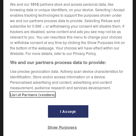
We and our
1015
partners store and access personal data, like
browsing data or unique identifiers, on your device. Selecting I Accept
Il eut pour maître Pietro Sorri, maniériste siennois (à Gênes
enables tracking technologies to support the purposes shown under
de 1596 à 1597), avant d'entrer dans l'ordre capucin en 1598.
we and our partners process data to provide. Selecting Refuse and
Il produisit alors de petits tableaux de dévotion, mais sa
subscribe for 0.99€ > or withdrawing your consent will disable them. If
carrière ne commença vraiment qu'après 1610, lorsqu'il fut
trackers are disabled, some content and ads you see may not be as
autorisé à sortir du couvent pour aider sa mère veuve et
relevant to you. You can resurface this menu to change your choices
pratiquer son art. On sait qu'il décora à fresque le palais
or withdraw consent at any time by clicking the Show Purposes link on
des marquis Centurione à San Pier d'Arena (1623-1625) et
the bottom of the webpage. Your choices will have effect within our
qu'il exécuta en 1629 le tableau d'autel (la
Vierge et l'Enfant
Website. For more details, refer to our Privacy Policy.
avec saint Laurent, saint Jean et des anges
) de l'église des
We and our partners process data to provide:
Sourds-et-Muets à Gênes. Mais, lorsque sa mère mourut, en
1630, et qu'il refusa de reprendre la vie conventuelle, il fut
Use precise geolocation data. Actively scan device characteristics for
emprisonné (selon la tradition), et ensuite il s'expatria à
identification. Store and/or access information on a device.
Personalised advertising and content, advertising and content
Venise, où il resta jusqu'à sa mort. C'est entre 1610 et 1630
measurement, audience research and services development.
que se forme son style puissant et original. Strozzi se
List of Partners (vendors)
révèle au départ un peintre peu enclin au réalisme,
d'obédience maniériste, sous l'ascendant de Paggi, mais
surtout de Baroche, présent à Gênes par sa
Crucifixion
I Accept
(1596, église S. Lorenzo). Ses œuvres de jeunesse (
Sainte
Catherine,
Hartford, Wadsworth Atheneum ; le
Christ mort,
Gênes, Accad. Ligustica ;
Violoniste,
Gênes, Gal. di Palazzo
Show Purposes
Bianco) montrent des drapés angulaires, des couleurs