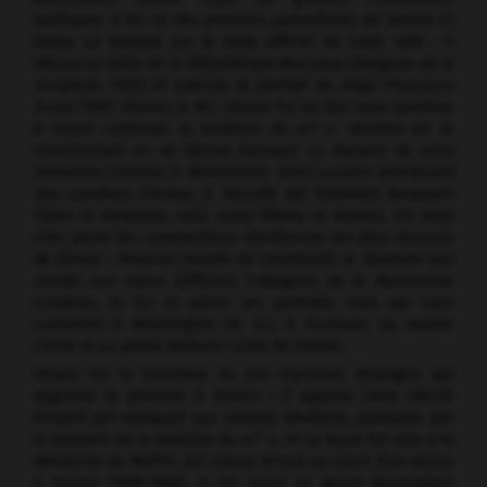
publiques. Il fut un des premiers portraitistes de Venise et
laissa sa marque sur le style officiel de cette ville : il
décora la voûte de la bibliothèque Marciana (
Allégorie de la
Sculpture,
1635) et exécuta le portrait du
Doge Francesco
Erizzo
(1631, Vienne, K. M.). Strozzi fut un des rares peintres
e
à savoir continuer la tradition du
xvi
s. vénitien en la
transformant en un idiome baroque. Le
Martyre de saint
Sébastien
(Venise, S. Benedetto),
Saint Laurent distribuant
des aumônes
(Venise, S. Niccolò dei Tolentini) évoquent
Titien et Véronèse, mais aussi Ribera et Rubens. On peut
citer parmi les compositions vénitiennes les plus réussies
de Strozzi :
Minerve
(musée de Cleveland), la
Parabole des
invités aux noces
(Offices), l'
Allégorie de la Renommée
(Londres, N. G.) et parmi les portraits ceux qui sont
conservés à Washington (N. G.), à Toulouse, au musée
Correr et au palais Barbaro Curtis de Venise.
Strozzi fut le troisième du trio d'artistes étrangers qui
régénéra la peinture à Venise ; il apporta cette liberté
d'esprit qui manquait aux artistes vénitiens, paralysés par
e
le souvenir de la tradition du
xvi
s., et sa leçon fut utile à la
démarche de Maffei, qui connut Strozzi au cours d'un séjour
à Venise (1638-1640). Il fut aussi un grand dessinateur