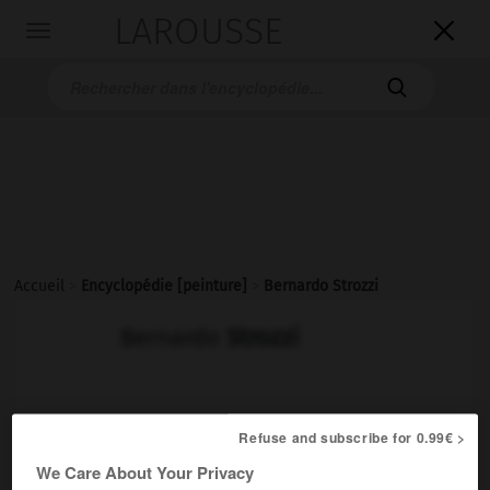
LAROUSSE

Toggle
navigation

Accueil
>
Encyclopédie [peinture]
>
Bernardo Strozzi
Bernardo
Strozzi
Cet article est extrait de l'ouvrage Larousse « Dictionnaire
Refuse and subscribe for 0.99€ >
de la peinture ».
We Care About Your Privacy
Peintre italien (Gênes 1581 – Venise 1644).