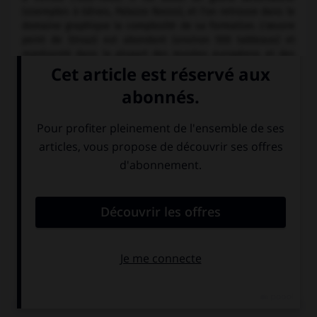
(exemples à Gênes, Palazzo Rosso), et l'on retrouve dans le
domaine graphique la complexité de sa formation. L'œuvre
peint de Strozzi est abondant (environ 500 tableaux) et
représenté dans la plupart des musées européens et des
États-Unis. Parmi les compositions souvent répétées par
l'artiste, on peut citer :
Saint François
(Dayton, Ohio, Art
Inst., et Gênes, Gal. di Palazzo Bianco), la
Charité
(Gênes,
Gal. di Palazzo Rosso), la
Madone à la bouillie
(musée de
Chalon-sur-Saône), les
" Pifferai "
(San Francisco, M. H. de
Young Memorial Museum),
Sainte Cécile,
la
Charité de saint
Laurent
(Saint Louis, Missouri, City Art Gal.), la
Vieille au
miroir
(Moscou, musée Pouchkine), le
Tribut
(musée de
Budapest), le
Repas à Emmaüs
(musée de Grenoble), la
Guérison de Tobie
(Metropolitan Museum et Ermitage), les
Parques
(Ermitage),
David
(musée de Cincinnati),
Concert à
deux personnages
(Hampton Court). Strozzi est aussi
représenté au musée du Louvre : la
Madone de la Justice ;
Portrait de jeune homme ;
la
Sainte Famille.
Une importante
rétrospective lui a été consacrée (Gênes) en 1995.