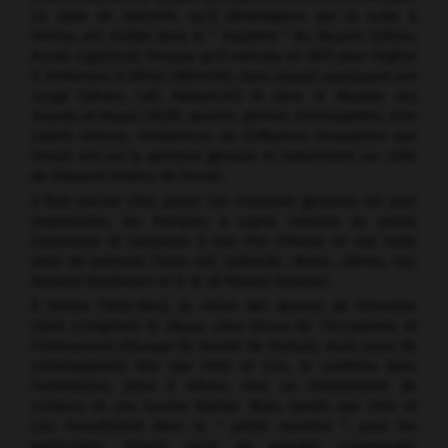
Ce style de maturité, qu'il développera par la suite à
Venise, est visible dans le " bozzetto " du
Paradis
(Gênes,
Accad. Ligustica), fresque qu'il exécuta en 1625 pour l'église
S. Domenico à Gênes (détruite), dans
Joseph expliquant son
songe
(Gênes, coll. Pallavicini) et dans le
Retable des
Sourds-et-Muets
(1629), œuvres pleines d'atmosphère, d'un
coloris intense, révélatrices de l'influence rénovatrice que
Strozzi eut sur la peinture génoise et notamment sur celle
de Giovanni Andrea de Ferrari.
Il faut encore citer, parmi ses créations génoises les plus
importantes, les fresques à sujets romains du palais
Centurione di Carpineto à San Pier d'Arena et une belle
série de portraits (Turin, Gal. Sabauda ; Brera ; Gênes, Gal.
Durazzo Giustiniani et G. N. di Palazzo Spinola).
À Venise (1630-1644), la vision des œuvres de Véronèse
(dont s'inspirent le
Repas chez Simon
de l'Accademia et
l'
Enlèvement d'Europe
du musée de Poznań), mais aussi de
contemporains tels que Fetti et Liss, le confirma dans
l'orientation, prise à Gênes, vers un chatoiement de
couleurs et une touche liquide. Mais, tandis que Fetti et
Liss travaillaient dans la " petite manière ", pour les
particuliers, Strozzi reçut de grandes commandes