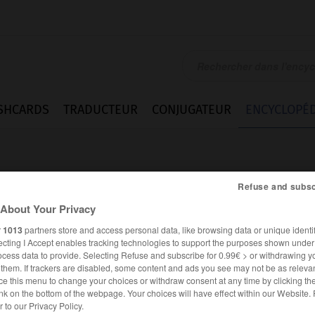
SHCARDS
TRADUCTEUR
CONJUGATEUR
ENCYCLOPÉD
Refuse and subsc
About Your Privacy
r
1013
partners store and access personal data, like browsing data or unique identif
ecting I Accept enables tracking technologies to support the purposes shown unde
o
ocess data to provide. Selecting Refuse and subscribe for 0.99€ > or withdrawing y
e them. If trackers are disabled, some content and ads you see may not be as relevan
ce this menu to change your choices or withdraw consent at any time by clicking t
nk on the bottom of the webpage. Your choices will have effect within our Website.
er to our Privacy Policy.