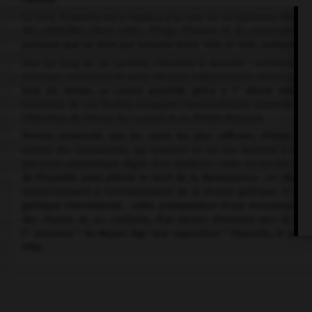
En 1449, Pisanello est à Naples, à la cour du roi Alphonse d'Arag
des médailles (dont celles d'Inigo d'Avalos et du souverain). À
présume que sa mort put survenir entre 1450 et 1455, mettant fin
Tout au long de sa carrière, Pisanello a dessiné : recherches d
animaux, costumes) et aussi dessins indépendants valant pour e
tous les temps. Le Louvre possède, grâce à l'" Album Vallardi
ensemble de ses feuilles évoquant l'extraordinaire diversité de s
l'Albertina de Vienne (la
Luxure
) et au British Museum.
Peintre recherché, que les cours les plus raffinées d'Italie se
estimé des humanistes, qui louaient en lui son habileté à tradu
précision anatomique digne d'un médecin. Cette recherche et ce
de Pisanello avait atteint le seuil de la Renaissance ; en réalit
instinctivement à l'enchantement de la rêverie gothique. Il ac
gothique international : cette juxtaposition d'une minutieuse e
des choses, et, au contraire, d'un besoin d'évasion vers le fant
l'" automne " du Moyen Âge. Une exposition " Pisanello, le peint
1996.