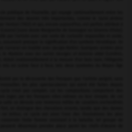
vie publique de Pisanello, qui voyage continuellement entre les
rtiennent des œuvres très importantes, comme le
Saint Jérôme
 Venturi (1922) et qui, encore aujourd'hui, est parfois attribué à
e
(Louvre) [sans doute Marguerite de Gonzague ou Ginevra d'Este].
llé par l'artiste avec une sorte de curiosité impassible et avide,
, assumant presque la signification d'un symbole héraldique. En
d. Carrara) en rivalité avec Jacopo Bellini. Quelques années plus
é, la
Madone avec les saints Georges et Antoine abbé
(Londres,
 réduit irrationnellement à la mesure d'un bois nain, l'élégante
ont mis en scène face à face, tels deux symboles du Moyen Âge
ustré par la découverte des fresques que l'artiste peignit, sans
 trouvailles les plus spectaculaires qui aient été faites depuis
 cycle n'est pas complet, car les compositions comportent des
re juger, par les fresques elles-mêmes ou leur sinopie, de cet
 la salle se déroule une immense mêlée de cavaliers enchevêtrés
fort, on distingue des chevaliers errants, tandis que des dames
oi Arthur, ce cycle est ainsi l'une des illustrations les plus
conservés (telle femme assistant à la bataille, tel groupe de
 peuvent désormais prendre place parmi les chefs-d'œuvre de