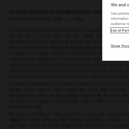
We and o
Cet article est extrait de l'ouvrage Larousse « Dictionnaire de la 
Use precise 
information
Peintre italien (Pise av. 1395 – ? v. 1455).
audience r
List of Par
Sa date de naissance reste inconnue. On suppose toutefois qu'ell
de son père, il quitte Pise, sa ville natale (?), et s'établi
épanouissement l'art délicat de Stefano da Verona, dont il assi
Show Pur
ligne. La présence en Vénétie de Gentile da Fabriano, de 1414 à 1
la
Madone à la caille
(Vérone, Castelvecchio) — qui lui est att
caractères de Stefano, les 4 panneaux avec les
Scènes de la 
Milan), eux aussi très discutés, se ressentent déjà de l'art de G
dans celui de l'
Exorcisme d'un moine
(tous deux aux Offices), l
gamme de couleurs précieuses et éteintes créent une atmosphèr
Le premier document qui mentionne Pisanello concerne l'exécuti
Venise (entre 1415 et 1422), auxquelles avait déjà travaillé
témoignent en tout cas du prestige naissant de Pisanello. De n
Florence, à la fameuse
Adoration des mages
(Offices). En 1422,
entre 1424 et 1426.
De retour à Vérone en 1426, il peint la fresque de l'
Annonciat
l'église S. Fermo. Dans un riche intérieur gothique, la Vierge a 
que l'élan freiné du vol de l'ange révèle la fermeté la plus gra