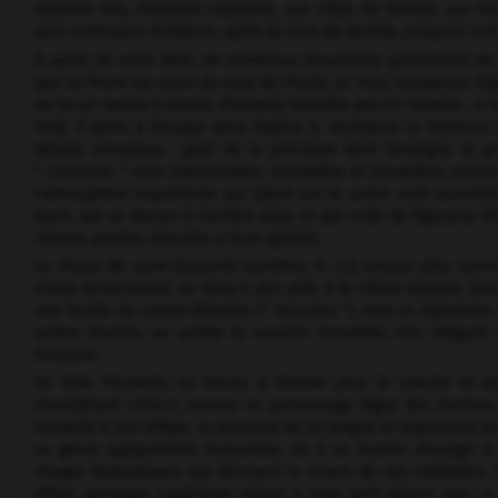
dernière fois, Pisanello collabore, aux côtés de Gentile, aux f
qu'il continuera d'ailleurs, après la mort de Gentile, jusqu'en 1432
À partir de cette date, de nombreux documents permettent de 
que lui firent les cours du nord de l'Italie. En 1432, l'empereur 
de lui un dessin (Louvre). Pisanello travaille peu en Vénétie ; 
1438, il peint à fresque dans l'église S. Anastasia la fameus
détails minutieux : goût de la précision dont témoigne le g
" courtoise " sont représentées immobiles et recueillies comme
l'atmosphère inquiétante qui plane sur la scène sont accentu
tours, qui se dresse à l'arrière-plan, et par celle de figurants
chasse, pendus attachés à leurs gibets).
La
Vision de saint Eustache
(Londres, N. G.), conçue plus co
vision miraculeuse, se situe à peu près à la même époque. Da
une feuille de carnet d'études (" taccuino "), tout un répertoir
ombre feutrée, se profile le cavalier immobile, très élégan
finissant.
En 1438, Pisanello se trouve à Ferrare pour le concile et exé
Considérant celui-ci comme un personnage digne des Anciens, 
médaille à son effigie, la première de sa longue et importante p
ce genre typiquement humaniste, où il se montre étranger à 
images fantastiques qui décorent le revers de ses médailles. Par
effets picturaux supérieurs même à ceux qu'il atteint avec la 