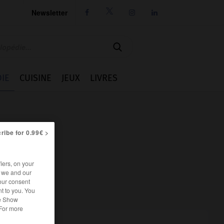
Newsletter




IE
CUISINE
JEUX
LIVRES
ribe for 0.99€ >
iers, on your
r we and our
our consent
t to you. You
he Show
 For more