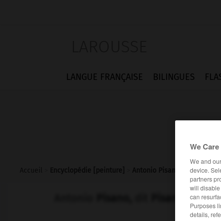
LAROUSSE
LANGUE FRANÇAISE
BILINGUES
FLA
We Care 
We and ou
device. Sel
Accueil
>
Encyclopédie [peinture]
>
Antonio Pisano dit Pisanell
partners pr
will disabl
Antonio
Pisano,
dit
Pisanello
can resurfa
Purposes li
details, ref