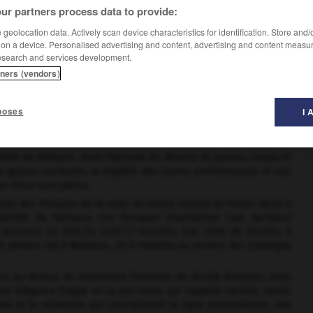
ur partners process data to provide:
peinture ».
geolocation data. Actively scan device characteristics for identification. Store and
 on a device. Personalised advertising and content, advertising and content measu
esearch and services development.
tners (vendors)
e doit se situer peu avant 1395, année où, à la suite de la mort
t encore enfant à Vérone. C'est là qu'il trouve dans son plein
mile, sans aucun doute, le goût pour la fluidité rythmique de la
poses
I 
418, dut être également fondamentale pour sa formation. Ainsi, si
ribuée en dépit de plusieurs avis divergents — présente certains
vie de saint Benoît
(3 aux Offices ; 1 au musée Poldi-Pezzoli de
entile da Fabriano. Dans l'épisode du
Miracle du plateau rompu
et
es gestes inachevés, la fragilité des cadres architecturaux et une
e d'une rare poésie.
on des fresques de la salle du Grand Conseil du Palais ducal à
 Gentile da Fabriano. Ces fresques importantes (auj. perdues)
ouveau, en 1422-23, celui-ci travaille, aux côtés de Gentile, à
 le peintre est à Mantoue, où il travaille au service des Gonzague
ion
au-dessus du monument funéraire de Nicolò Brenzoni, dans
une élégance fragile et un peu lasse qui rappelle Gentile, tandis
nde et la recherche qui caractérisent la ligne pisanellienne. Une