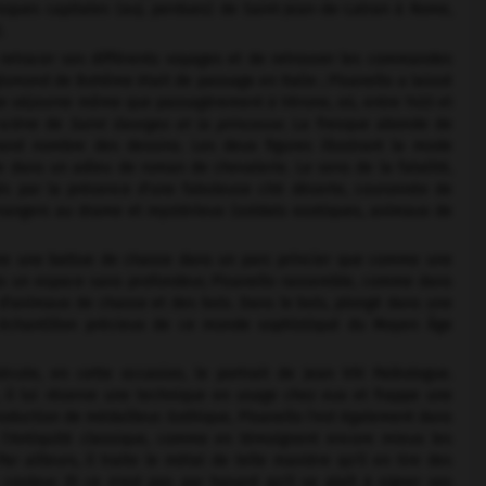
resques capitales (auj. perdues) de Saint-Jean-de-Latran à Rome,
.
retracer ses différents voyages et de retrouver les commandes
Sigismond de Bohême était de passage en Italie ; Pisanello a laissé
il ne séjourne même que passagèrement à Vérone, où, entre 1433 et
e scène de
Saint Georges et la princesse.
La fresque abonde de
rand nombre des dessins. Les deux figures illustrant la mode
 dans un adieu de roman de chevalerie. Le sens de la fatalité,
és par la présence d'une fabuleuse cité déserte, couronnée de
 étrangers au drame et mystérieux (soldats exotiques, animaux de
mme une battue de chasse dans un parc princier que comme une
ns un espace sans profondeur, Pisanello rassemble, comme dans
e d'animaux de chasse et des bois. Dans le bois, plongé dans une
t, échantillon précieux de ce monde sophistiqué du Moyen Âge
cute, en cette occasion, le portrait de Jean VIII Paléologue.
il lui réserve une technique en usage chez eux et frappe une
roduction de médailleur. Gothique, Pisanello l'est également dans
l'Antiquité classique, comme en témoignent encore mieux les
 ailleurs, il traite le métal de telle manière qu'il en tire des
couleur. Et ce n'est pas par hasard qu'il se plaît à signer ses