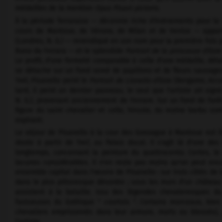
médailles de la mention
Opus Pisani pictoris.
À la période ferraraise — décennie riche d'événements pour la 
cours de Mantoue, de Vérone, de Milan et de Venise — appa
(Londres, N. G.) — revendiqué en son nom pour la première fois par
Bono da Ferrara — et le splendide
Portrait de la princesse d'Est
Le profil, d'une fermeté comparable à celle d'une médaille, détai
se détache sur un fond semé de papillons et de fleurs sauvages
1441, Pisanello peint le
Portrait de Lionello d'Este
(Bergame, Acca
tard, il peint un dernier panneau, le seul que l'artiste ait sign
N. G.), provenant anciennement de Ferrare. Sur un fond de forêt,
figure du saint chevalier et celle, hirsute, du moine barbu s
expirant.
Le séjour de Pisanello à la cour des Gonzague à Mantoue est ill
doute à partir de 1447, au Palais ducal. Il s'agit là d'une des
longtemps, concernant la peinture du quattrocento. Certes, le
lacunes considérables. Il n'en reste pas moins qu'on peut enco
ensemble capital dans l'œuvre de Pisanello : sur trois côtés de
dans le plus pittoresque désordre ; sous les murs d'un château 
assistent à la bataille. Issu des légendes chevaleresques du r
fastueuses du Gothique " courtois ". Certains morceaux, bien 
chevaliers emprisonnés dans leur armure, morts ou blessés),
l'artiste.