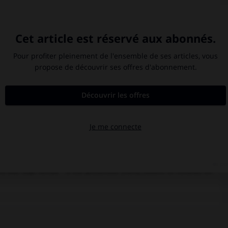
on. De cette époque datent des dessins, des travaux d'argenterie,
 partir de 1450 cesse toute documentation sur Pisanello, et l'on
 prématurément à une activité artistique intense.
e compositions, études précises d'après nature (portraits, nus,
ux-mêmes, où il se révèle l'un des plus grands dessinateurs de
 ", acquis en 1856 au marchand Giuseppe Vallardi, le plus bel
on inspiration, que l'on trouve aussi à l'Ambrosienne de Milan, à
 disputaient, Pisanello fut chanté par les poètes de l'époque et
ire la nature et à saisir la réalité des choses avec un souci de
tte forme de réalisme ont fait dire encore récemment que l'art
é, l'artiste, qui vécut au sein d'un monde de luxe, adhéra presque
centua et exaspéra même la contradiction fondamentale du style
t constante recherche des détails épidermiques, de la nature et
astique, hors de la réalité, dans l'ambiance propre finissante à
re aux sept vertus " a été présentée (Paris, Louvre et Verone) en