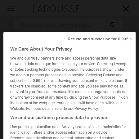
LAROUSSE

Toggle
navigation

Refuse and subscribe for 0.99€ >
We Care About Your Privacy
We and our
1013
partners store and access personal data, like
browsing data or unique identifiers, on your device. Selecting I Accept
enables tracking technologies to support the purposes shown under
we and our partners process data to provide. Selecting Refuse and
subscribe for 0.99€ > or withdrawing your consent will disable them. If
Accueil
>
Encyclopédie [peinture]
>
Andrea Sabatini dit Andrea da
trackers are disabled, some content and ads you see may not be as
Salerno
relevant to you. You can resurface this menu to change your choices
or withdraw consent at any time by clicking the Show Purposes link on
Andrea
Sabatini,
dit
Andrea da
the bottom of the webpage. Your choices will have effect within our
Salerno
Website. For more details, refer to our Privacy Policy.
We and our partners process data to provide:
Use precise geolocation data. Actively scan device characteristics for
Cet article est extrait de l'ouvrage Larousse « Dictionnaire
identification. Store and/or access information on a device.
de la peinture ».
Personalised advertising and content, advertising and content