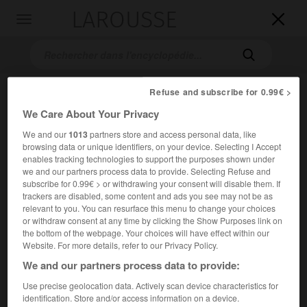
LAROUSSE

Toggle
navigation

Refuse and subscribe for 0.99€ >
We Care About Your Privacy
We and our
1013
partners store and access personal data, like
browsing data or unique identifiers, on your device. Selecting I Accept
enables tracking technologies to support the purposes shown under
we and our partners process data to provide. Selecting Refuse and
Accueil
>
Encyclopédie [peinture]
>
Adriaen Isenbrant
subscribe for 0.99€ > or withdrawing your consent will disable them. If
trackers are disabled, some content and ads you see may not be as
Adriaen
Isenbrant
relevant to you. You can resurface this menu to change your choices
or withdraw consent at any time by clicking the Show Purposes link on
Adriaen
Ysenbrandt
ou
the bottom of the webpage. Your choices will have effect within our
Website. For more details, refer to our Privacy Policy.
We and our partners process data to provide:
Cet article est extrait de l'ouvrage Larousse « Dictionnaire
de la peinture ».
Use precise geolocation data. Actively scan device characteristics for
identification. Store and/or access information on a device.
Peintre flamand ( ? – Bruges 1551).