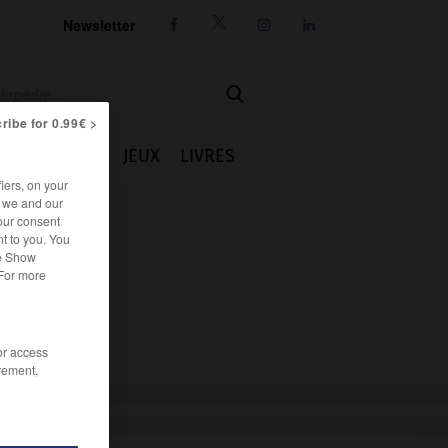
Newsletter




ribe for 0.99€ >
IE
CUISINE
JEUX
LIVRES
iers, on your
r we and our
our consent
t to you. You
he Show
 For more
/or access
rement,