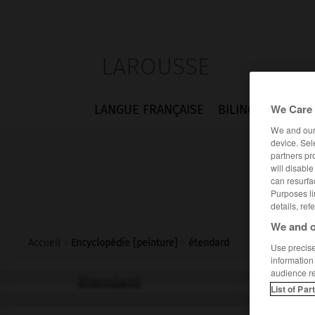
LAROUSSE
We Care 
LANGUE FRANÇAISE
BILINGUES
FLA
We and ou
device. Sel
partners pr
will disabl
can resurfa
Purposes li
details, ref
We and o
Accueil
>
Encyclopédie [peinture]
>
étendard
Use precise 
information
audience r
étendard
List of Par