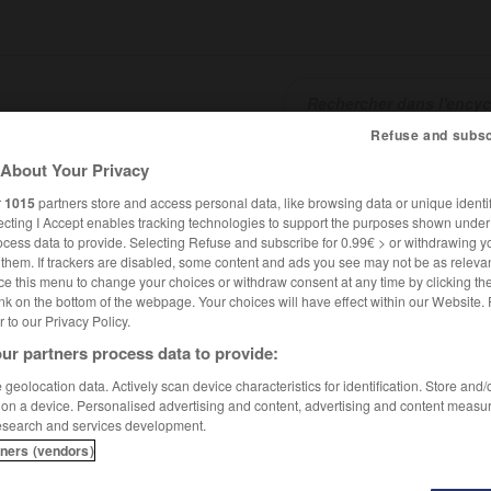
Refuse and subsc
About Your Privacy
SHCARDS
TRADUCTEUR
CONJUGATEUR
ENCYCLOPÉD
r
1015
partners store and access personal data, like browsing data or unique identif
ecting I Accept enables tracking technologies to support the purposes shown unde
ocess data to provide. Selecting Refuse and subscribe for 0.99€ > or withdrawing y
e them. If trackers are disabled, some content and ads you see may not be as relevan
ce this menu to change your choices or withdraw consent at any time by clicking t
nk on the bottom of the webpage. Your choices will have effect within our Website.
er to our Privacy Policy.
ur partners process data to provide:
geolocation data. Actively scan device characteristics for identification. Store and
 on a device. Personalised advertising and content, advertising and content measu
esearch and services development.
tners (vendors)