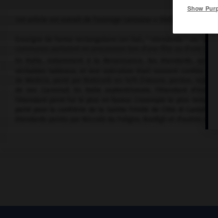
Show Pur
Cet article est extrait de l'ouvrage Larousse « Dictionnaire de la 
Enseigne de forme rectangulaire (en ital., " stendardo " ou " gonfa
communes portaient en procession lors d'une fête ou d'une cala
En Italie, notamment à la Renaissance, les étendards, qui p
véritables tableaux, et leur exécution était souvent confiée à de
de Médicis, peint par Botticelli en 1475 (l'œuvre, perdue, repré
de ses
Carmina
). En Italie septentrionale, l'étendard d'Orz
l'étendard peint fut le plus en faveur. L'exemple le plus remarqu
peint pour la confrérie de la Sainte-Trinité de Città di Castello
étendards peints par Niccolò da Foligno, Bonfigli et d'autres arti