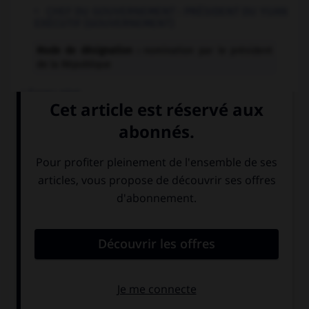
CHEF DU GOUVERNEMENT :
PRÉSIDENT DU YUAN
EXÉCUTIF (GOUVERNEMENT)
Mode de désignation :
nomination par le président
de la République
LÉGISLATIF
YUAN LÉGISLATIF
Nombre de membres :
113
Mode de désignation :
élection au suffrage universel
direct
Durée du mandat :
4 ans
Le président de la République peut dissoudre le Yuan
législatif dans les 10 jours suivant l'adoption d'une motion
de censure par celui-ci.
Le président du Yuan exécutif doit démissionner si le Yuan
législatif adopte une motion de censure.