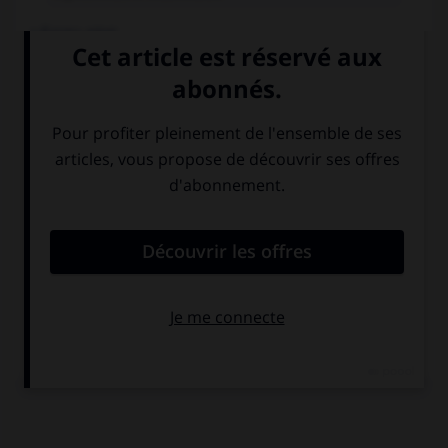
LÉGISLATIF
ASSEMBLÉE DE LA RÉPUBLIQUE
Nombre de membres :
230
Mode de désignation :
élection au suffrage universel
direct
Durée du mandat :
4 ans
Le président de la République peut dissoudre l'Assemblée
après consultation des partis représentés à l'Assemblée et
après consultation du Conseil d'État.
Le gouvernement doit démissionner si l'Assemblée adopte
une motion de censure ou lui refuse un vote de confiance.