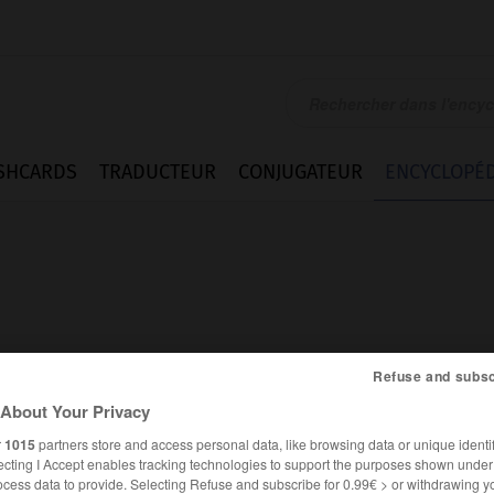
SHCARDS
TRADUCTEUR
CONJUGATEUR
ENCYCLOPÉD
Refuse and subsc
About Your Privacy
r
1015
partners store and access personal data, like browsing data or unique identif
ecting I Accept enables tracking technologies to support the purposes shown unde
ocess data to provide. Selecting Refuse and subscribe for 0.99€ > or withdrawing y