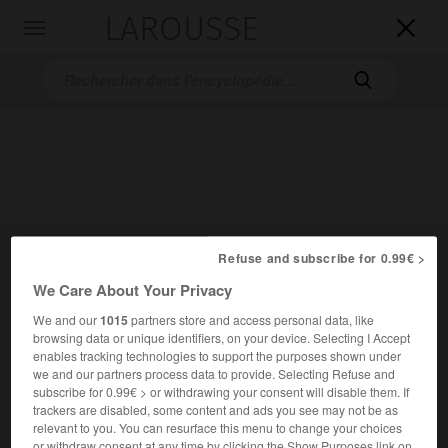
LAROUSSE

Toggle
navigation

Refuse and subscribe for 0.99€ >
Accueil
>
Encyclopédie [oeuvre]
>
les Hommes de bonne volonté
We Care About Your Privacy
les Hommes de bonne volonté
We and our
1015
partners store and access personal data, like
browsing data or unique identifiers, on your device. Selecting I Accept
enables tracking technologies to support the purposes shown under
we and our partners process data to provide. Selecting Refuse and
subscribe for 0.99€ > or withdrawing your consent will disable them. If
trackers are disabled, some content and ads you see may not be as
relevant to you. You can resurface this menu to change your choices
or withdraw consent at any time by clicking the Show Purposes link on