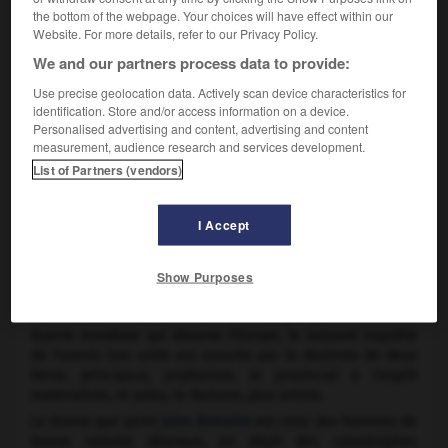
the bottom of the webpage. Your choices will have effect within our
Website. For more details, refer to our Privacy Policy.
We and our partners process data to provide:
Use precise geolocation data. Actively scan device characteristics for
identification. Store and/or access information on a device.
Personalised advertising and content, advertising and content
measurement, audience research and services development.
List of Partners (vendors)
Jules Romains
Cycle romanesque de
Jules Romains
(1932-1947) qui s'étend
I Accept
de 1908 à 1933.
Show Purposes
Riche de 27 volumes, cette vaste entreprise romanesque
déroule la fresque d'un quart de siècle, du 6 octobre 1908
au 7 octobre 1933, profondément marqué par la Première
Guerre mondiale qui ébranle l'Europe, la laissant inquiète
de l'avenir. Son unité est assurée par la destinée de deux
héros principaux, Jerphanion, le provincial à l'esprit
matérialiste, et Jallez, le Parisien, plus artiste.
Le drame que peint
Jules Romains
est celui des hommes de
bonne volonté désireux, en dépit des catastrophes