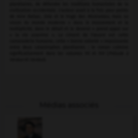
planétaires, de défendre les traditions humanistes de la
civilisation occidentale. L'auteur avait à la fois pour points
de mire Balzac, Zola et le Hugo des
Misérables
, mais sa
vision du monde moderne « dans le mouvement et la
multiplicité, dans le détail et le devenir » prend appui sur
« la vie unanime ». Le ciment de l'œuvre est cette
camaraderie humaine, cette « bonne volonté » impuissante
entre deux catastrophes planétaires : le roman culmine
significativement dans les volumes XV et XVI (
Prélude à
Verdun
et
Verdun
).
Médias associés