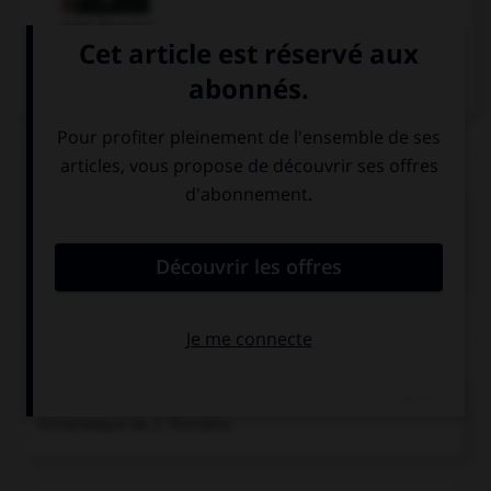
Jules Romains
Articles associés
unanimisme
.
Doctrine littéraire selon laquelle l'écrivain doit
exprimer la vie unanime...
Chronologie
1932-1947
Les Hommes de bonne volonté,
cycle
romanesque de J. Romains.