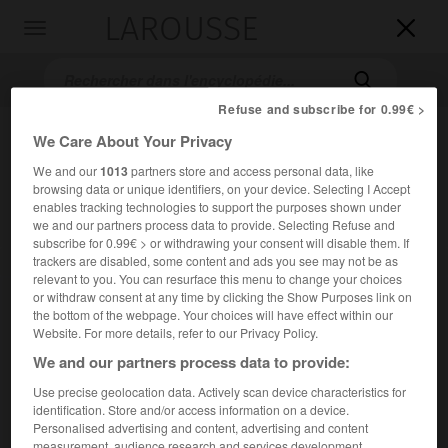
LAROUSSE

Toggle
navigation

Refuse and subscribe for 0.99€ >
We Care About Your Privacy
We and our
1013
partners store and access personal data, like
browsing data or unique identifiers, on your device. Selecting I Accept
enables tracking technologies to support the purposes shown under
we and our partners process data to provide. Selecting Refuse and
subscribe for 0.99€ > or withdrawing your consent will disable them. If
trackers are disabled, some content and ads you see may not be as
Accueil
>
Encyclopédie [oeuvre]
>
le Mariage du ciel et de lenfer
relevant to you. You can resurface this menu to change your choices
or withdraw consent at any time by clicking the Show Purposes link on
le Mariage du ciel et de l'enfer
the bottom of the webpage. Your choices will have effect within our
Website. For more details, refer to our Privacy Policy.
We and our partners process data to provide:
Use precise geolocation data. Actively scan device characteristics for
Pamphlet de
William Blake
(1790).
identification. Store and/or access information on a device.
Personalised advertising and content, advertising and content
Ce texte reprend les grandes idées du poète et graveur
measurement, audience research and services development.