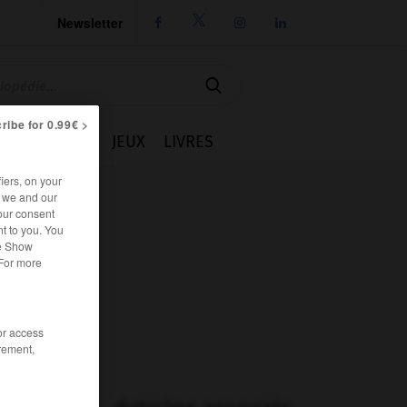
Newsletter




ribe for 0.99€ >
IE
CUISINE
JEUX
LIVRES
iers, on your
r we and our
our consent
t to you. You
he Show
 For more
/or access
rement,