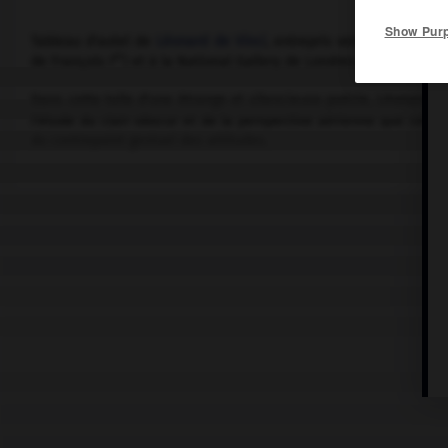
Show Pur
Tableau d'autel de
Léonard de Vinci
, entrepris vers 1482-1483 e
er
de François I
) et à la National Gallery de Londres.
Dans cette toile d'une étrange et silencieuse poésie, Léonard rév
l'étude du clair-obscur et de la perspective aérienne que celle,
du contrepoint gestuel des attitudes.