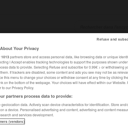
Refuse and subsc
SHCARDS
TRADUCTEUR
CONJUGATEUR
ENCYCLOPÉD
About Your Privacy
r
1013
partners store and access personal data, like browsing data or unique identif
ecting I Accept enables tracking technologies to support the purposes shown unde
ocess data to provide. Selecting Refuse and subscribe for 0.99€ > or withdrawing y
e them. If trackers are disabled, some content and ads you see may not be as relevan
ce this menu to change your choices or withdraw consent at any time by clicking t
nk on the bottom of the webpage. Your choices will have effect within our Website.
er to our Privacy Policy.
ur partners process data to provide:
geolocation data. Actively scan device characteristics for identification. Store and
 on a device. Personalised advertising and content, advertising and content measu
esearch and services development.
tners (vendors)