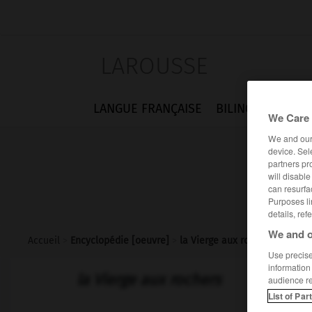
LAROUSSE
LANGUE FRANÇAISE
BILINGUES
FLA
We Care 
We and ou
device. Sel
partners pr
will disabl
can resurfa
Purposes li
details, ref
We and o
Accueil
>
Encyclopédie [oeuvre]
>
la Vierge aux rochers
Use precise 
information
la Vierge aux rochers
audience r
List of Par