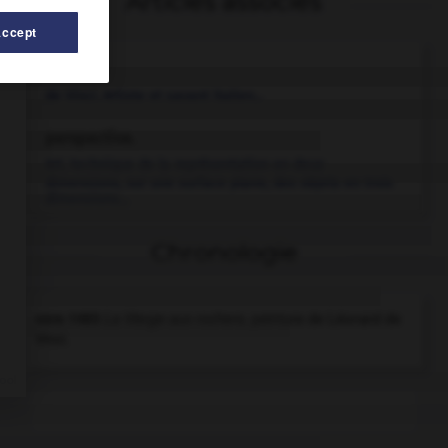
Articles associés
Accept
Léonard
de Vinci. Artiste et savant italien...
perspective.
Art, technique de la représentation en deux
dimensions, sur une surface plane, des objets en trois
dimensions...
Chronologie
vers 1483
La Vierge aux rochers,
peinture de Léonard de
Vinci.