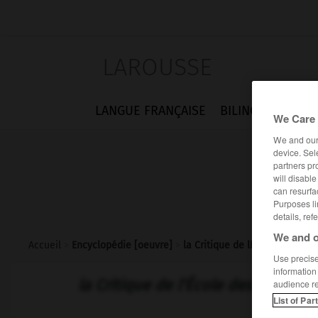
LAROUSSE
LANGUE FRANÇAISE
BILINGUES
FLA
We Care 
We and ou
device. Sel
partners pr
will disabl
can resurfa
Purposes li
details, ref
We and o
Accueil
>
Encyclopédie [oeuvre]
>
la Critique de lÉcole des fe
Use precise 
information
la Critique de l'École des femmes
audience r
List of Par