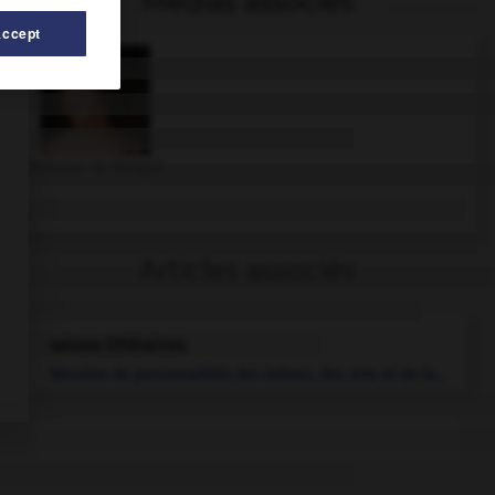
Médias associés
Accept
Marquise de Sévigné
Articles associés
salons littéraires
.
Réunion de personnalités des lettres, des arts et de la...