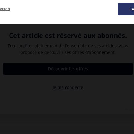
poses
I 
ie. Les personnes présentes ne parlent que d’une chose : la
éée et qui est toujours représentée. Les nouveaux arrivants en
divise ceux qui prétendent connaître le bon goût et les règles du
tte méchante rhapsode de
L’École des femmes
» mène l’attaque au
académiques. Un marquis déteste tout autant la pièce, bien qu’il
ence : c’est le double de Molière.
emmes
est la réplique d’un auteur blessé aux multiples critiques
onversation mondaine et un plaidoyer de Molière pour ses écrits :
 n’est pas de plaire
, et si une pièce de théâtre qui a attrapé son