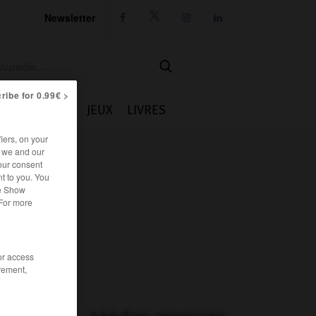
Newsletter




ribe for 0.99€ >
IE
CUISINE
JEUX
LIVRES
iers, on your
r we and our
our consent
t to you. You
he Show
 For more
/or access
rement,