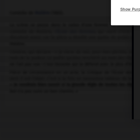
Show Pur
Comédie de
Molière
(1663).
La scène se passe dans le salon d’une femme du monde, Uran
comédie de Molière,
l’École des femmes
, qui vient d’être cr
discutent aussi, car la pièce a révolté une partie du public et 
théâtre.
Climène, qui déclare : « Je viens de voir, pour mes péchés, ce
nom de la pudeur. Le poète Lysidas renchérit au nom des règles 
ne l’ait pas vue ! C'est Dorante qui la défend avec le plus d’éloqu
Pièce de circonstance en un acte, la
Critique de l’École des f
dont il est l’objet. C’est à la fois un savoureux tableau de la c
«
Je voudrais bien savoir si la grande règle de toutes les règles
but n’a pas suivi un bon chemin. »