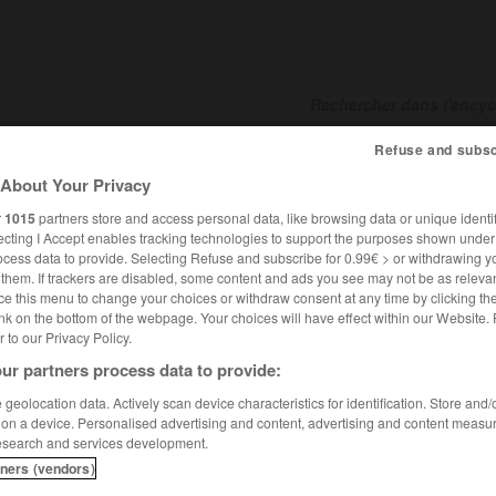
Refuse and subsc
SHCARDS
TRADUCTEUR
CONJUGATEUR
ENCYCLOPÉD
About Your Privacy
r
1015
partners store and access personal data, like browsing data or unique identif
ecting I Accept enables tracking technologies to support the purposes shown unde
ocess data to provide. Selecting Refuse and subscribe for 0.99€ > or withdrawing y
e them. If trackers are disabled, some content and ads you see may not be as relevan
ce this menu to change your choices or withdraw consent at any time by clicking t
nk on the bottom of the webpage. Your choices will have effect within our Website.
er to our Privacy Policy.
ur partners process data to provide:
mmes
geolocation data. Actively scan device characteristics for identification. Store and
 on a device. Personalised advertising and content, advertising and content measu
esearch and services development.
tners (vendors)