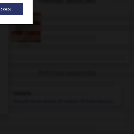
Médias associés
Accept
Voltaire
Articles associés
Voltaire
.
François Marie Arouet, dit
Voltaire
.
Écrivain français...