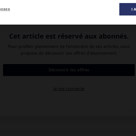
poses
I 
hysiocrates et les systèmes
, dont la propriété pourrait
ié, discute avec un géomètre
e humaine. Il ne réussit qu'à
tretiens sur les finances, la
Voltaire