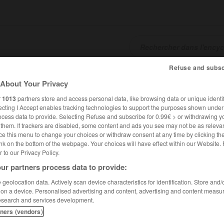
Refuse and subsc
SHCARDS
TRADUCTEUR
CONJUGATEUR
ENCYCLOPÉD
About Your Privacy
r
1013
partners store and access personal data, like browsing data or unique identif
ecting I Accept enables tracking technologies to support the purposes shown unde
ocess data to provide. Selecting Refuse and subscribe for 0.99€ > or withdrawing y
e them. If trackers are disabled, some content and ads you see may not be as relevan
ce this menu to change your choices or withdraw consent at any time by clicking t
nk on the bottom of the webpage. Your choices will have effect within our Website.
er to our Privacy Policy.
ur partners process data to provide:
geolocation data. Actively scan device characteristics for identification. Store and
 on a device. Personalised advertising and content, advertising and content measu
esearch and services development.
tners (vendors)