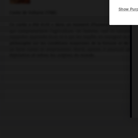
Show Pur
Conte de
Voltaire
(1768).
Ce conte a été écrit « dans un moment d'humeur » contre les p
qui compromettent l'agriculture. Un homme, naïf et raisonnable
rapporter quarante écus et à qui les impôts en mangent la moit
philosophe sur les conditions moyennes de la fortune et de la vi
se faire ruiner et emprisonner. Marié, apaisé, il poursuit ses en
législation et même les origines du monde.