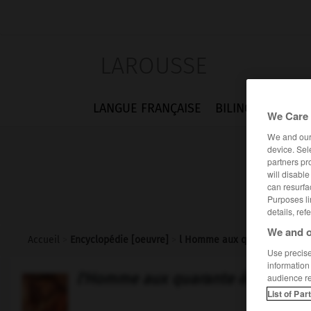
LAROUSSE
LANGUE FRANÇAISE
BILINGUES
FLA
We Care 
We and ou
device. Sel
partners pr
will disabl
can resurfa
Purposes li
details, ref
We and o
Accueil
>
Encyclopédie [oeuvre]
>
l Homme aux quarante écus
Use precise 
information
l'Homme aux quarante écus
audience r
List of Par