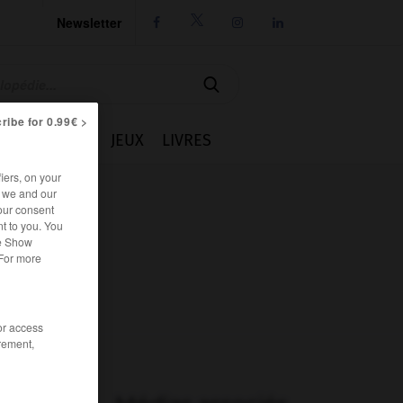
Newsletter




ribe for 0.99€ >
IE
CUISINE
JEUX
LIVRES
iers, on your
r we and our
our consent
t to you. You
he Show
 For more
/or access
rement,