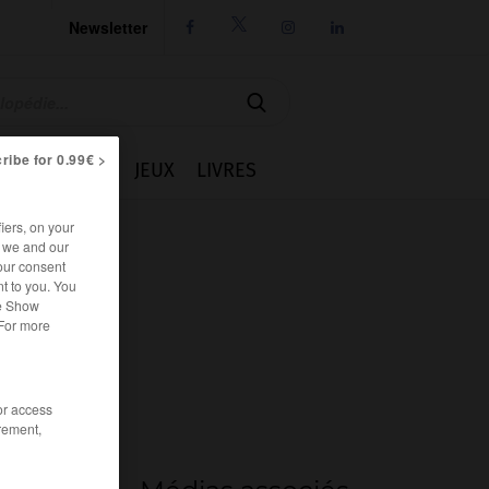
Newsletter




ribe for 0.99€ >
IE
CUISINE
JEUX
LIVRES
iers, on your
r we and our
our consent
t to you. You
he Show
 For more
/or access
rement,