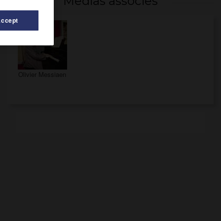
Médias associés
Accept
Olivier Messiaen