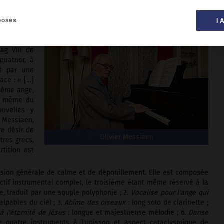
poses
I 
r Messiaen
ag VIII de
quatuor, à
ré par une
ace : « […]
tième ange,
e même du
uvelles y
e Messiaen,
re désir de
Olivier Messiaen
tres grecs,
tition est
sion générale de calme et de dépouillement. Elle est composée
ectif instrumental complet, le troisième étant même réservé à la
be, traduit par une souple polyphonie ; 2.
Vocalise pour l'ange qui
lpables du ciel ; 3.
Abîme des oiseaux
: long solo de clarinette ;
à l'éternité de Jésus
: longue et majestueuse mélodie ; 6.
Danse
e quatre instruments à l'unisson et aspect cataclysmique de