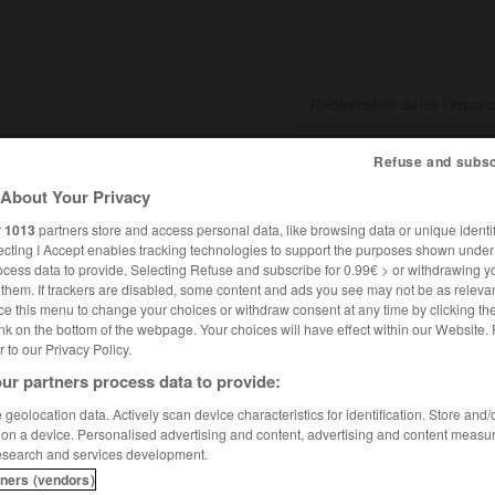
Refuse and subsc
SHCARDS
TRADUCTEUR
CONJUGATEUR
ENCYCLOPÉD
About Your Privacy
r
1013
partners store and access personal data, like browsing data or unique identif
ecting I Accept enables tracking technologies to support the purposes shown unde
ocess data to provide. Selecting Refuse and subscribe for 0.99€ > or withdrawing y
e them. If trackers are disabled, some content and ads you see may not be as relevan
ce this menu to change your choices or withdraw consent at any time by clicking t
nk on the bottom of the webpage. Your choices will have effect within our Website.
er to our Privacy Policy.
ur partners process data to provide:
geolocation data. Actively scan device characteristics for identification. Store and
 on a device. Personalised advertising and content, advertising and content measu
esearch and services development.
tners (vendors)