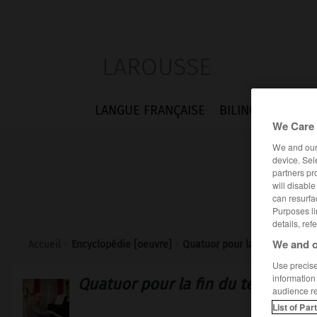
LAROUSSE
LANGUE FRANÇAISE
BILINGUES
FLA
We Care 
We and ou
device. Sel
partners pr
will disabl
can resurfa
Purposes li
details, ref
We and o
Accueil
>
Encyclopédie [oeuvre]
>
Quatuor pour la fin du temps
Use precise 
information
Quatuor pour la fin du temps
audience r
List of Par