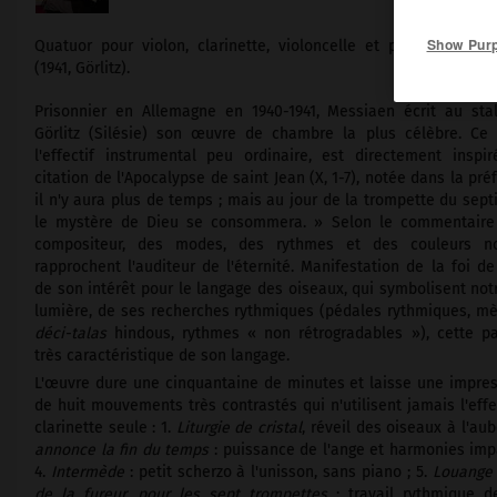
Show Pur
Quatuor pour violon, clarinette, violoncelle et piano d'
Olivie
(1941, Görlitz).
Prisonnier en Allemagne en 1940-1941, Messiaen écrit au stal
Görlitz (Silésie) son œuvre de chambre la plus célèbre. Ce 
l'effectif instrumental peu ordinaire, est directement inspi
citation de l'Apocalypse de saint Jean (X, 1-7), notée dans la préf
il n'y aura plus de temps ; mais au jour de la trompette du sep
le mystère de Dieu se consommera. » Selon le commentair
compositeur, des modes, des rythmes et des couleurs no
rapprochent l'auditeur de l'éternité. Manifestation de la foi d
de son intérêt pour le langage des oiseaux, qui symbolisent not
lumière, de ses recherches rythmiques (pédales rythmiques, mè
déci-talas
hindous, rythmes « non rétrogradables »), cette par
très caractéristique de son langage.
L'œuvre dure une cinquantaine de minutes et laisse une impres
de huit mouvements très contrastés qui n'utilisent jamais l'eff
clarinette seule : 1.
Liturgie de cristal
, réveil des oiseaux à l'au
annonce la fin du temps
: puissance de l'ange et harmonies impa
4.
Intermède
: petit scherzo à l'unisson, sans piano ; 5.
Louange 
de la fureur, pour les sept trompettes
: travail rythmique d