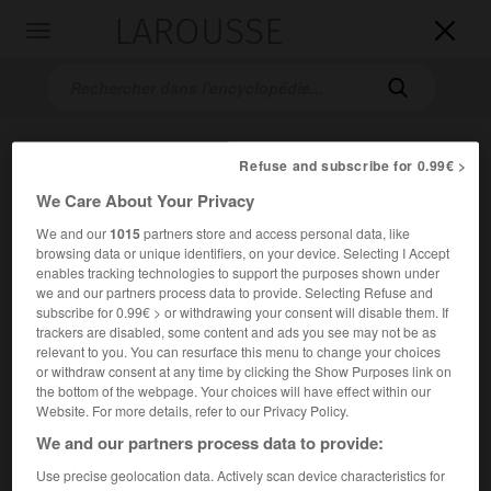
LAROUSSE

Toggle
navigation

Refuse and subscribe for 0.99€ >
We Care About Your Privacy
We and our
1015
partners store and access personal data, like
browsing data or unique identifiers, on your device. Selecting I Accept
enables tracking technologies to support the purposes shown under
Accueil
>
Encyclopédie [musdico]
>
strophe
we and our partners process data to provide. Selecting Refuse and
subscribe for 0.99€ > or withdrawing your consent will disable them. If
trackers are disabled, some content and ads you see may not be as
strophe
relevant to you. You can resurface this menu to change your choices
or withdraw consent at any time by clicking the Show Purposes link on
the bottom of the webpage. Your choices will have effect within our
Website. For more details, refer to our Privacy Policy.
Cet article est extrait de l'ouvrage Larousse « Dictionnaire
We and our partners process data to provide:
de la musique ».
Use precise geolocation data. Actively scan device characteristics for