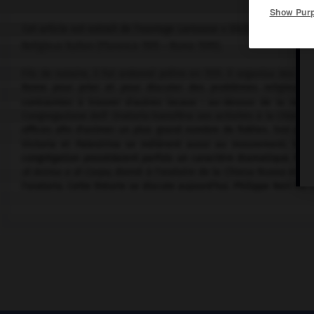
Show Pur
Cet article est extrait de l'ouvrage Larousse « Dictionnaire de la
Religieux italien (Florence 1515 – Rome 1595).
Fils de notaire, il fut ordonné prêtre en 1551. Il organisa des r
Rome pour prier et pour discuter des problèmes religieux. B
contraintes à trouver d'autres locaux : au-dessus de la nef. 
Congregazione dell' Oratorio transféra ses activités à la Chiesa 
offices afin d'animer un plus grand nombre de fidèles. Son pre
Victoria et Palestrina se mêlèrent aussi au mouvement. Sur 
congrégation possédaient parfois un caractère dramatique. Pour c
di Anima e di Corpo,
donné à l'oratoire de la Chiesa Nuova en 16
l'oratorio. Cette théorie se discute aujourd'hui. Philippe Neri fut