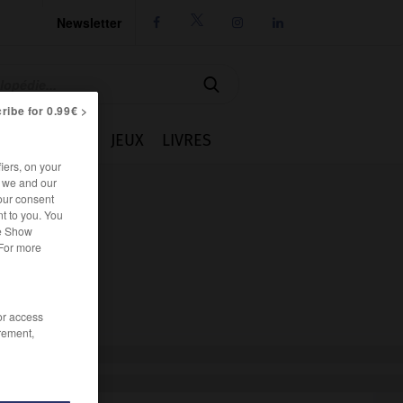
Newsletter




ribe for 0.99€ >
IE
CUISINE
JEUX
LIVRES
iers, on your
r we and our
our consent
t to you. You
he Show
 For more
/or access
rement,