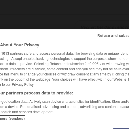
Refuse and subsc
About Your Privacy
SHCARDS
TRADUCTEUR
CONJUGATEUR
ENCYCLOPÉD
r
1013
partners store and access personal data, like browsing data or unique identif
ecting I Accept enables tracking technologies to support the purposes shown unde
ocess data to provide. Selecting Refuse and subscribe for 0.99€ > or withdrawing y
e them. If trackers are disabled, some content and ads you see may not be as relevan
ce this menu to change your choices or withdraw consent at any time by clicking t
nk on the bottom of the webpage. Your choices will have effect within our Website.
er to our Privacy Policy.
ur partners process data to provide:
geolocation data. Actively scan device characteristics for identification. Store and
 on a device. Personalised advertising and content, advertising and content measu
esearch and services development.
tners (vendors)