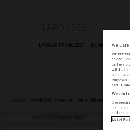
LAROUSSE
We Care 
LANGUE FRANÇAISE
BILINGUES
FLA
We and ou
device. Sel
partners pr
will disabl
can resurfa
Purposes li
details, ref
We and o
Accueil
>
Encyclopédie [musdico]
>
saint Philippe Neri
Use precise 
information
audience r
saint
Philippe Neri
List of Par