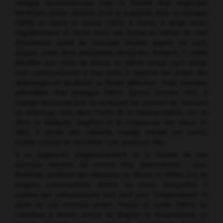
intrigue rocambolesque avec la femme d'un négociant
bordelais, Jessie Laussot, écrit
le Judaïsme dans la musique
(1850) et
Opéra et Drame
(1851). À Zurich, il dirige assez
régulièrement et forme Hans von Bülow au métier de chef
d'orchestre avant de l'envoyer étudier auprès de Liszt,
auquel, entre deux pressantes demandes d'argent, il confie
étouffer aux côtés de Minna. En même temps qu'il rédige
Une communication à mes amis,
il reprend son projet des
Nibelungen
et lui donne sa forme définitive : trois journées
précédées d'un prologue (1851). Durant l'année 1852, il
voyage beaucoup tout en achevant les poèmes de
l'Anneau
du Nibelung :
soit, dans l'ordre de la représentation,
l'Or du
Rhin, la Walkyrie, Siegfried
et
le Crépuscule des dieux.
En
1853, il donne des concerts, voyage encore (en Italie),
tombe malade et rencontre Liszt plusieurs fois.
Il se rapproche progressivement de la femme de son
nouveau mécène (et voisin) Otto Wesendonck : avec
Mathilde, profitant des absences de Minna et d'Otto, il a de
longues conversations émues au cours desquelles il
expose son enthousiasme tout neuf pour Schopenhauer et
parle de son nouveau projet,
Tristan et Isolde
(1854). Se
constitue à Zurich, autour de Wagner et Wesendonck, un