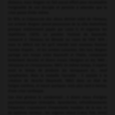
distance, mais Wagner ne fait aucun effort pour reconnaître
l'originalité de son disciple et persiste à attendre que la
crise passe d'elle-même.
En 1874,
le Crépuscule des dieux,
dernier volet de
l'Anneau,
est achevé. Wagner prend possession de la villa Wahnfried,
presque entièrement payée par Louis II, et organise les
répétitions (1875). Le premier Festival de Bayreuth,
consacré à
l'Anneau,
se déroule au cours de l'été 1876 ;
mais le déficit est tel qu'il interdit tout nouveau festival
l'année d'après… et les années suivantes. Dès lors, Wagner
partage son temps entre Bayreuth et l'Italie, composant
lentement
Parsifal
et divers essais (
Religion et Art,
1880 ;
Héroïsme et Christianisme,
1881). En même temps, il espère
avoir le temps de produire
les Vainqueurs
et… neuf
symphonies. Mais la maladie l'accable : il assiste à la
création de
Parsifal
(Bayreuth, 1882) dans un état de
fatigue extrême, et meurt quelques mois plus tard à Venise,
d'une crise cardiaque.
Son état général le condamnait : à divers maux d'origine
psychosomatique (érésipèle, dysenteries, refroidissements
fréquents) s'ajoutaient d'importants troubles de la vue et
du système nerveux ; les organes vitaux (cœur, foie, reins)