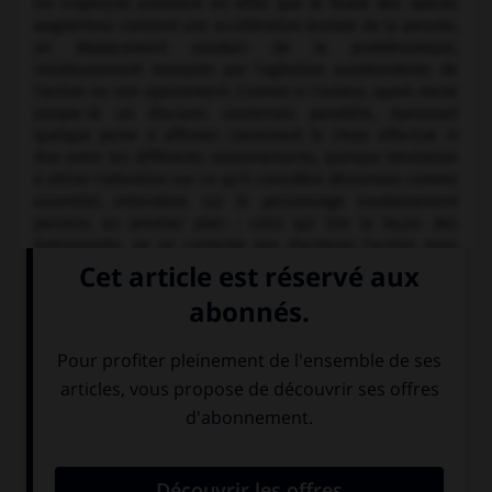
On s'aperçoit aisément en effet que le finale des opéras
wagnériens contient une accélération brutale de la pensée,
un déplacement soudain de la problématique,
insidieusement masqués par l'agitation surabondante de
l'action ou son apaisement. Comme si l'auteur, ayant mené
jusque-là un discours souterrain parallèle, éprouvait
quelque peine à affirmer clairement le choix effectué
in
fine
entre les différents raisonnements, quelque hésitation
à attirer l'attention sur ce qu'il considère désormais comme
essentiel, entendons sur le personnage soudainement
parvenu au premier plan : celui qui tire la leçon des
événements, ne se contente pas d'achever l'action mais
fait en sorte qu'elle ne puisse plus jamais avoir lieu, celui
qui écarte le danger du recommencement, celui qui sauve.
Wagner entrecroise donc, au cours d'une même action,
plusieurs parcours. Celui, tout d'abord, de deux héros
déstabilisés et déstabilisateurs. La réaction, en second
lieu, d'une société qui, perturbée par la présence en son
sein ou à ses frontières des deux hors-la-norme, tente de
résister au vertige, se crispe ou s'abandonne, cherche à
reconstituer son unité. L'intervention, enfin, d'une tierce
personne qui, par son sacrifice, permet une certaine forme