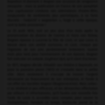
Napoléon III donnent à Wagner une occasion de vengeance
mesquine : mais la publication en France de son pamphlet
Une capitulation
conduira ses admirateurs d'outre-Rhin,
soupçonnés de sentiments peu patriotiques, à se faire
discrets : l'adjectif « wagnérien », forgé à cette époque,
sent la botte prussienne !
Le 25 août 1870, soit un peu plus d'un mois après la
prononciation du divorce de Cosima et Hans von Bülow,
Wagner épouse à Lucerne la fille de Liszt, ce que Louis II,
blessé dans son amitié exclusive, et Liszt, choqué par
l'égoïsme de son ami, pardonneront lentement. Quatre
mois plus tard, pour l'anniversaire de son épouse, Wagner
fait exécuter en aubade
Siegfried Idyll,
qu'il vient d'achever.
En 1871, Wagner décide d'établir son théâtre à Bayreuth, en
pose la première pierre (1872) et s'installe dans la petite
ville. Alors seulement il s'occupe de trouver l'argent
nécessaire au financement de son entreprise, et fonde à
cet effet les Sociétés Wagner (Wagnervereine). Mais celles-
ci se révèlent si peu efficaces, et les démarches effectuées
par ailleurs si infructueuses, qu'il faudra une nouvelle fois
l'aide de Louis II, accordée sans compter, pour sauver le
Festspielhaus. Pendant ce temps, Nietzsche prend de la