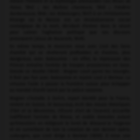
mêlant l'histoire et la mythologie allemandes (
les Mines de
Falun,
1842 ;
les Maîtres chanteurs,
1845 ;
Frédéric
Barberousse,
1846 ;
les Nibelungen,
1847) à un christianisme
étrange où le Messie est un révolutionnaire social
nostalgique de la mort, décidant d'entrer dans le néant
pour calmer l'agitation politique que ses discours
provoquent (
Jésus de Nazareth,
1849).
En même temps, le musicien noue avec Liszt des liens
d'amitié qui se révéleront profitables et d'autres, plus
dangereux, avec Bakounine : en effet, la répression des
Princes entraîne l'entrée de troupes prussiennes en Saxe.
Dresde se révolte (1849) : Wagner court parmi les insurgés.
Il finit par fuir avec Bakounine et rejoint Liszt à Weimar. Le
virtuose l'aide à passer la frontière suisse pour échapper
au mandat d'arrêt lancé par la police saxonne.
Wagner s'installe à Zurich, repart bientôt pour la France,
revient en Suisse, lit beaucoup, écrit des essais théoriques
(l'Art et la Révolution, l'Œuvre d'art de l'avenir),
accueille
indifférent l'arrivée de Minna, et oublie émeutes autant
qu'émeutiers en rédigeant le livret de
Wieland le Forgeron
et en surveillant de loin la création de son dernier opéra,
Lohengrin,
que Liszt dirige à Weimar (1850). Il noue une