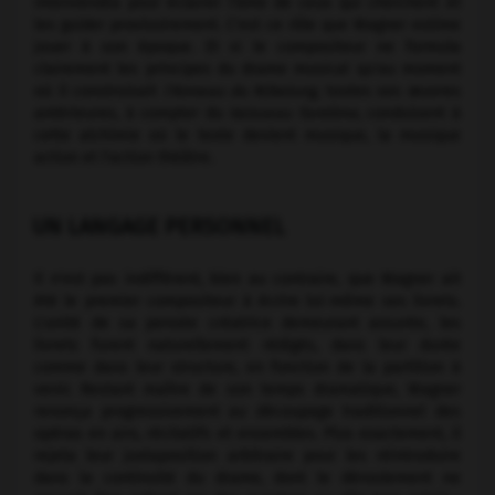
interviendra pour éclairer l'âme de ceux qui cherchent et
les guider provisoirement. C'est ce rôle que Wagner estime
jouer à son époque. Et si le compositeur ne formula
clairement les principes du drame musical qu'au moment
où il construisait
l'Anneau du Nibelung,
toutes ses œuvres
antérieures, à compter du
Vaisseau fantôme,
conduisent à
cette alchimie où le texte devient musique, la musique
action et l'action théâtre.
UN LANGAGE PERSONNEL
Il n'est pas indifférent, bien au contraire, que Wagner ait
été le premier compositeur à écrire lui-même ses livrets.
L'unité de sa pensée créatrice demeurant assurée, les
livrets furent naturellement rédigés, dans leur durée
comme dans leur structure, en fonction de la partition à
venir. Restant maître de son temps dramatique, Wagner
renonça progressivement au découpage traditionnel des
opéras en airs, récitatifs et ensembles. Plus exactement, il
rejeta leur juxtaposition arbitraire pour les réintroduire
dans la continuité du drame, dont le déroulement ne