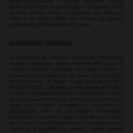
groupe d'intellectuels : Herwegh, l'architecte Semper,
Gottfried Keller sont les plus assidus. Le compositeur mène
de front
l'Anneau, Tristan,
les esquisses des
Vainqueurs
(1856) et de
Parsifal
(1857), des tournées de concerts
(certains avec Liszt) et des cures de santé.
LA MATURITÉ CRÉATRICE
La composition de
Tristan
est une période fondamentale
dans la vie de Wagner : l'œuvre marque en effet la prise de
conscience violente, névrotique, des horizons ouverts au
musicien par la révélation de son génie. Crise à multiples
faces : matérielle, car Wagner vit pour une large part de la
générosité d'amis ; affective, car son ménage se disloque,
victime de l'inconstance foncière de Richard (quel que soit
son talent pour travestir ses amours, où seul l'émeut le
temps de la conquête, en tragédies « exemplaires ») ;
philosophique, enfin, car, en étudiant Schopenhauer,
Wagner relit ses propres ouvrages et leur découvre soudain
des racines et des prolongements qu'il ne soupçonnait pas.
Fasciné par la possibilité d'un système, il réalise l'ampleur