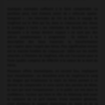
Quelques exemples suffisent à le faire comprendre. La
partition peut, tout d'abord, servir de « véhicule spatio-
temporel » ; les interludes de
l'Or du Rhin,
le voyage de
Siegfried sur le Rhin qui lie, dans
le Crépuscule des dieux,
le prologue à l'acte I, les interludes de
Parsifal
au cours
desquels « le temps devient espace » ne sont pas des
pièces symphoniques à programme : ils mêlent à la
description des lieux traversés la transformation
qui s'opère dans l'esprit des héros. Plus significative encore
est la marche funèbre du
Crépuscule :
bâtie sur les motifs
attachés à l'histoire de Siegfried, elle est l'occasion pour la
foule (public compris) de réfléchir à la valeur de la mort du
héros.
Plusieurs effets dramatiques, en second lieu, impliquent
leur visualisation : au deuxième acte de
Siegfried,
le sang
du dragon qui éclabousse la main du héros permet à ce
dernier de comprendre le sens caché des paroles de Mime,
le nain qui veut l'empoisonner ; si le public est mis dans la
confidence, l'acteur qui tient le rôle du Nibelung doit jouer
le contraire de ce qu'il chante. D'une manière générale,
c'est d'ailleurs le rapport dialectique du texte et de la