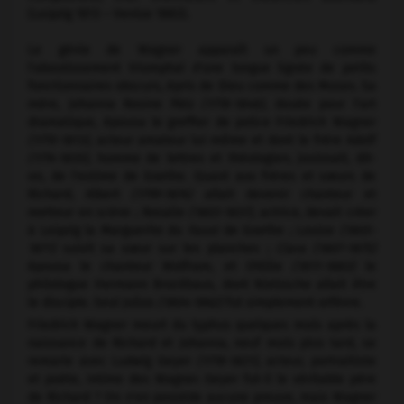
(Leipzig 1813 – Venise 1883).
Le génie de Wagner apparaît un peu comme
l'aboutissement triomphal d'une longue lignée de petits
fonctionnaires obscurs, épris de Dieu comme des Muses. Sa
mère, Johanna Rosine Pätz
(1778-1848),
douée pour l'art
dramatique, épousa le greffier de police Friedrich Wagner
(1770-1813),
acteur amateur lui-même et dont le frère Adolf
(1774-1835),
homme de lettres et théologien, jouissait, dit-
on, de l'estime de Goethe. Quant aux frères et sœurs de
Richard, Albert
(1799-1874)
allait devenir chanteur et
metteur en scène ; Rosalie
(1803-1837),
actrice, devait créer
à Leipzig la Marguerite du
Faust
de Goethe ; Louise
(1805-
1871)
suivit sa sœur sur les planches ;
Clara (1807-1875)
épousa le chanteur Wolfram, et Ottilie
(1811-1883)
le
philologue Hermann Brockhaus, dont Nietzsche allait être
le disciple. Seul Julius
(1804-1862)
fut simplement orfèvre.
Friedrich Wagner meurt du typhus quelques mois après la
naissance de Richard et Johanna, neuf mois plus tard, se
remarie avec Ludwig Geyer
(1778-1821),
acteur, portraitiste
et poète, intime des Wagner. Geyer fut-il le véritable père
de Richard ? On n'en possède aucune preuve, mais Wagner