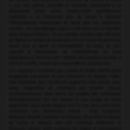
« une voix pleine, sensible et brillante, instrument à la
disposition d'une tâche intellectuelle parfaitement
maîtrisée », et consacrait plus de temps à détailler
l'interprétation dramatique du ténor que ses prouesses
vocales. Les témoignages précis sont rares sur la manière
dont dirigeait Wagner : de sa volonté, maintes fois affirmée,
de libérer le tempo de la mesure, de son souci de préserver
avant tout la clarté et l'intelligibilité du texte, du soin
apporté à l'acoustique du Festspielhaus, on peut
légitimement conclure qu'il refusait déclamation hachée, à
bout de souffle, autant que boursouflures orchestrales.
La « tradition » instituée par Cosima, le faible intérêt porté
longtemps aux textes et aux indications de Wagner, l'idée,
trop répandue, que l'orchestre wagnérien doit sonner avec
force, l'apparition de chanteurs aux moyens vocaux
surdimensionnés, voire même les progrès des techniques
d'enregistrement, ont fait oublier le vrai visage du chant
wagnérien. Sans doute Wagner n'a-t-il pas vécu assez pour
constituer une distribution idéale : mais Carosfeld,
Marianne Brandt (créatrice de Kundry), Franz Betz (créateur
de Sachs et Wotan), Karl Hill (créateur d'Alberich et
Klingsor), Gustav Siehr (créateur de Hagen et Gurnemanz)