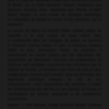
vend le sujet du
Hollandais volant
aux librettistes Foucher
et Révoil, sur le texte desquels Dietsch composera son
Vaisseau fantôme.
Alors, apprenant que Dresde accepte
Rienzi,
Wagner se sent envahi de nostalgie patriotique
et s'empresse de quitter la France et les créanciers qui l'y
talonnent.
Le succès de
Rienzi
lui permet d'être nommé maître de
chapelle à la cour royale de Saxe (1843). Mais
il s'embrouille dans les intrigues de palais, ne parvient
à s'imposer comme auteur ni avec
le Vaisseau fantôme
(1843) ni avec
Tannhäuser
(1845). En revanche, il
collectionne les succès publics par ses exécutions des
symphonies de Beethoven. Pourtant, les propositions de
réformes qu'il multiplie, concernant tant l'orchestre que le
théâtre de Dresde, se heurtent à des refus de plus en plus
catégoriques, d'autant qu'il emploie pour les présenter des
arguments politiques marqués au coin de ses
fréquentations : avec l'Association des patriotes, il exalte
les soulèvements qui ont lieu un peu partout en Europe et
contraignent les princes allemands à de nombreuses
concessions.
Wagner, à cette époque, rédige plusieurs projets d'opéras