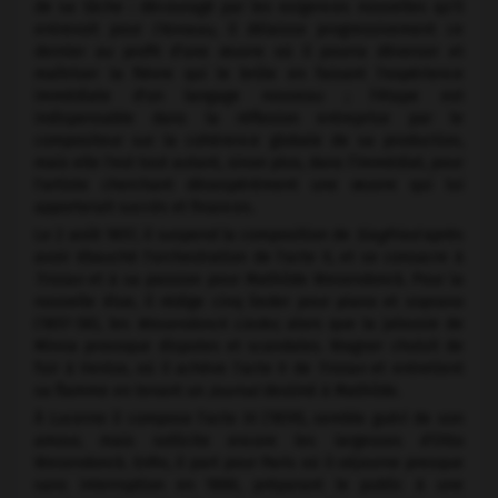
de sa tâche : découragé par les exigences nouvelles qu'il
entrevoit pour
l'Anneau,
il délaisse progressivement ce
dernier au profit d'une œuvre où il pourra déverser et
maîtriser la fièvre qui le brûle en faisant l'expérience
immédiate d'un langage nouveau ; l'étape est
indispensable dans la réflexion entreprise par le
compositeur sur la cohérence globale de sa production,
mais elle l'est tout autant, sinon plus, dans l'immédiat, pour
l'artiste cherchant désespérément une œuvre qui lui
apporterait succès et finances.
Le 2 août 1857, il suspend la composition de
Siegfried
après
avoir ébauché l'orchestration de l'acte II, et se consacre à
Tristan
et à sa passion pour Mathilde Wesendonck. Pour la
nouvelle élue, il rédige cinq lieder pour piano et soprano
(1857-58), les
Wesendonck Lieder,
alors que la jalousie de
Minna provoque disputes et scandales. Wagner choisit de
fuir à Venise, où il achève l'acte II de
Tristan
et entretient
sa flamme en tenant un
Journal
destiné à Mathilde.
À Lucerne il compose l'acte III (1859), semble guéri de son
amour, mais sollicite encore les largesses d'Otto
Wesendonck. Enfin, il part pour Paris où il séjourne presque
sans interruption en 1860, préparant le public à une