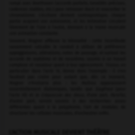
rompt avec Beethoven (accords parfaits, tonalités précises,
cadences stables, etc.) pour retrouver Bach et exacerber le
chromatisme. L'écriture devient contrapuntique, chaque
partie acquiert son autonomie, et les leitmotive circulent
librement de l'une à l'autre, donnant à la trame musicale
une animation constante.
Souvent, Wagner affleure la bitonalité : cette incertitude
savamment calculée le conduit à utiliser de préférence
appoggiatures, altérations, notes de passage, et surtout les
accords de septième et de neuvième, soumis à un travail
complexe et novateur quant à leur agencement.
Tristan,
en
particulier dans l'acte III, donne donc l'exemple : il n'en
faudrait pas croire pour autant que, dès ce moment,
Wagner n'évoluera plus : les
Maîtres
apparaissent
essentiellement diatoniques, tandis que
Siegfried
(pour
l'acte III) et
le Crépuscule des dieux,
d'une part,
Parsifal,
d'autre part, seront soumis à des recherches assez
différentes quant à la polyphonie, l'art de moduler, de
structurer les cellules musicales, d'orchestrer enfin.
L'ACTION MUSICALE DEVIENT THÉÂTRE