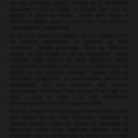
des airs principaux. Certes, l'éthique de la philosophie
allemande a toujours chargé la musique d'un sens qui
dépasse le plaisir de l'oreille : venant après Weber et
Beethoven, Wagner voyait sa route tracée. Il lui revient de
l'avoir explorée complètement.
Le rôle ainsi dévolu à la partition est tout d'abord permis
par l'emploi systématique du leitmotiv, ou motif
conducteur. Chaque personnage, dans les différents
aspects de son histoire ou de sa personnalité, chaque
sentiment, objet, situation, se voient attacher un thème,
parfois réduit à quelques notes, ou à un accord, voire à une
tonalité ou une structure rythmique. Chaque motif est
susceptible d'altérations, de renversements, d'autant de
modifications qu'il sera nécessaire pour traduire
musicalement l'évolution d'une pensée. Il ne s'agit pas
d'une « carte de visite » ou d'un commentaire
pléonastique, mais bien d'un langage parallèle.
Toutefois, Wagner ne comprit qu'avec
l'Anneau
tout le parti
qu'il pouvait tirer du motif conducteur. L'ouverture du
Vaisseau fantôme
expose les thèmes du Hollandais, du
Rachat par l'amour et du Chœur des matelots, mais ils
reviendront dans la partition sous la même forme et dans