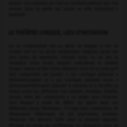
étaient tous atteints, et c'est un vieillard exténué que l'on
enterra dans le jardin qui jouxte sa villa Wahnfried à
Bayreuth.
LE THÉÂTRE LYRIQUE, LIEU D'INITIATION
On ne comprendrait rien au génie de Wagner si l'on ne
voulait voir en lui qu'un compositeur d'opéras parmi les
plus joués du répertoire. Obsédé toute sa vie par la
fondation d'une école, Wagner considérait le théâtre
lyrique comme le lieu d'une initiation. C'est en ce sens qu'il
faut comprendre les termes « jeu scénique solennel »
(Bühnenfestspiel) et « jeu scénique solennel sacré »
(Bühnenweihfestspiel) attachés à
l'Anneau
et à
Parsifal.
La
fusion entre les différents arts (poésie, musique, théâtre,
danse) obéit par conséquent à un projet pour l'homme,
dont Wagner a tenté de définir les lignes dans ses
différents essais théoriques : il s'agit, pour commencer, de
débarrasser l'Allemagne de ses aspirations troubles,
d'évacuer les démons (juifs pour la plupart) importés
d'Europe au temps de l'Aufklärung. On restaurera ainsi un