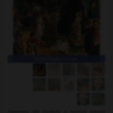
Richard Wagner,
Lohengrin
Compositeur, chef d'orchestre et théoricien allemand