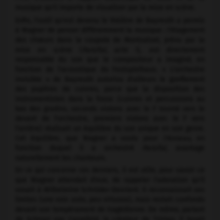
musique qu'il importe de visualiser par la mise en scène.
Enfin, l'outil qu'est devenu le théâtre de Bayreuth a permis
à Wagner de penser différemment la musique : l'étagement
des chœurs dans la coupole de Montsalvat, prévu par la
mise en scène (
Parsifal,
acte I), est directement
responsable du son que le compositeur a imaginé, en
fonction de l'acoustique du Festspielhaus. « L'orchestre
invisible » de Bayreuth autorisa d'ailleurs le gonflement
des pupitres de cuivres, parce que la disposition des
instrumentistes dans la fosse (cuivres et percussions au
bas des gradins, seconds violons avec le F tourné vers le
devant de l'orchestre, premiers violons avec le F vers
l'arrière) réalisait un équilibre du son unique en son genre.
Cet équilibre, que Wagner a voulu pour
l'Anneau,
en
fonction duquel il a orchestré
Parsifal,
avantage
naturellement les chanteurs.
En ce qui concerne ces derniers, il est utile, pour savoir ce
que Wagner attendait d'eux, de rappeler l'adoration qu'il
vouait à Wilhelmine Schröder-Devrient. Il reconnaissait ses
limites (une voix usée, peu virtuose), mais restait confondu
devant son tempérament de tragédienne. De même, parlant
de Schnorr von Carosfeld, le créateur de Tristan, il louait