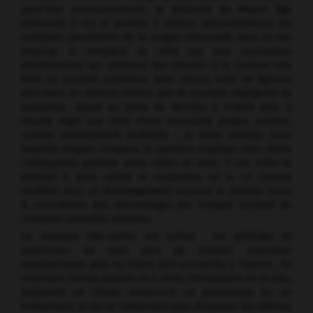
peut-être inconsciemment, le Stabreim du Moyen Âge
allemand, il est le premier à utiliser rationnellement les
multiples possibilités de la langue allemande dans un but
musical. Il remplace la rime par une succession
d'allitérations qui rythment des phrases à la syntaxe très
libre. Le procédé culminera dans
Tristan,
mais ne figurera
plus dans les
Maîtres
(rimés) que de manière négligente ou
narquoise. Quant au texte de
Parsifal,
il n'obéit plus à
d'autre règle que celle d'une musicalité propre, sereine,
comme parfaitement maîtrisée : la lente minutie avec
laquelle Wagner composa la partition explique sans doute
l'adéquation parfaite entre notes et mots. Il est enfin le
premier à avoir utilisé la respiration ou le cri comme
modèles pour un développement musical, le premier aussi
à caractériser des personnages par l'emploi exclusif de
certaines sonorités verbales.
La musique elle-même est action : les préludes et
ouvertures ne sont plus de simples morceaux
symphoniques plus ou moins bien accrochés à l'œuvre ; ils
résument l'action passée ou à venir, introduisent en un lieu,
préparent un climat, annoncent un personnage ou un
événement, et ne se contentent plus d'exposer les thèmes