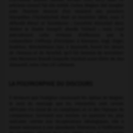
précieux conseil fut vite oublié. Certes, Wagner dut compter
avec l'horizon musical d'où venaient ses premiers
interprètes (Tischatschek était un rossinien idéal, mais il
défendit Rienzi et Tannhäuser ; Carosfeld étincelait dans
Robert le Diable
lorsqu'il aborda Tristan) ; mais c'est
précisément cette richesse d'inflexions que le
compositeur s'efforça d'inculquer à Niemann, Vogl, Unger,
Gudehus, Winckelmann (qui, à Bayreuth, furent les ténors
de
l'Anneau
et de
Parsifal
), qu'il fut heureux de rencontrer
chez Marianne Brandt (laquelle chantait aussi Elvire de
Don
Giovanni
), voire chez Lili Lehmann.
LA POLYMORPHIE DU DISCOURS
Il demeure que l'exégèse concernant les opéras de Wagner,
le sens du message que les interprètes sont censés
véhiculer n'a cessé de se compliquer, et ce dès l'époque du
compositeur. Survivant aux remises en question les plus
radicales comme aux récupérations idéologiques, elle a
donné naissance à une abondante littérature, à l'édification