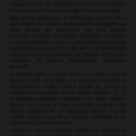
nouveau berceau de civilisation, où pourront se régénérer
et se reconnaître un peuple, une génération, une époque.
Alors que le rationalisme de l'Aufklärung ramenait l'art à
une imitation de la Nature, le génie allemand dégagera une
vérité au-delà des apparences. Une telle attitude,
recherche constante de l'identité individuelle en relation
avec l'appartenance au Tout, est, selon Wagner, l'expression
la plus haute de la vraie foi ; elle définit une communauté
nationale, terme plus mystique que politique, mais dont il
conviendra de traduire politiquement l'impérieuse
nécessité.
La tragédie, alpha et oméga de tous les autres arts (tous
viennent d'elle et tendent à y retourner), apparaît au
compositeur le meilleur moyen d'aider les hommes à
communier au spectacle de leur propre aventure : ils s'y
reconnaîtront, prendront conscience d'une même détresse.
Dès lors, ils n'auront de cesse de mettre un terme à leur
errance souffrante en se regroupant derrière un chef
capable de porter le poids de l'exigence spirituelle de ses
sujets et de la traduire en actes.
L'artiste, au cas où le souverain oublierait ce devoir sacré,