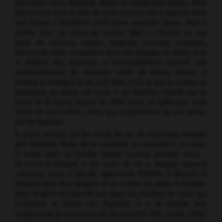
aventures avec Mathilde Maier et Frédérique Meyer, flirte
doucement avec la fille de Liszt, Cosima, qui a épousé Hans
von Bülow. Il bénéficie enfin d'une amnistie totale, dont il
profite peu : au cours de l'année 1863, il s'épuise en une
série de concerts russes, hongrois, viennois, tchèques,
allemands enfin, emportant dans ses bagages le projet d'un
« théâtre des Festivals » (Festspielhaus) destiné aux
représentations de
l'Anneau.
Criblé de dettes, épuisé, il
échoue à Stuttgart le 28 avril 1864. C'est là que le rejoint un
émissaire du jeune roi Louis II de Bavière (monté sur le
trône le 10 mars), lequel lui offre l'aide et l'affection sans
limite de son maître… ainsi que la liquidation de ses dettes
par le royaume.
À peine installé sur les bords du lac de Starnberg, Wagner
prie Mathilde Maier de le rejoindre. Se heurtant à un refus,
il invite alors la famille Bülow. Cosima précède Hans ­
et s'unit à Richard. « Sur ordre du roi », Wagner reprend
l'Anneau.
Louis II décide également d'édifier à Munich le
théâtre dont rêve Wagner et en confie les plans à Semper.
Mais Wagner est bientôt pris dans les rivalités de clans qui
entourent le jeune roi. Pourtant, il a la double joie
d'apprendre la naissance de sa première fille, Isolde
(1865-