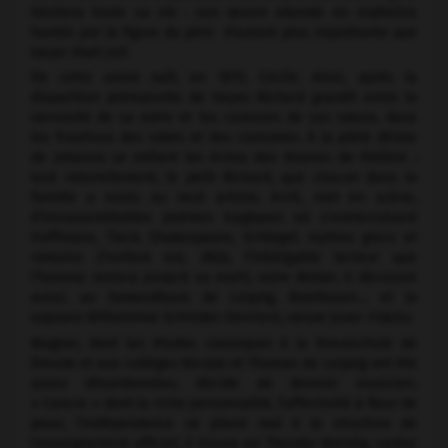
hésitera toute sa vie : son œuvre abonde en orphelins
hantés par la figure du père ­ d'autant plus inquiétante que
Geyer était juif.
De cette union naît, en 1815, Cécile. Ainsi, après la
disparition prématurée de Geyer, Richard grandit entre la
nervosité de sa mère et les caresses de ses sœurs, dans
les froufrous des robes et des costumes. À la piété déiste
de Johanna se mêlent les échos des drames de théâtre :
tout naturellement, le petit Richard, que chacun dans la
famille a voulu ou veut artiste, écrit, met en scène,
d'invraisemblables poèmes tragiques où s'entrecroisent
Hoffmann, Tieck, Shakespeare, Schlegel, mythes grecs et
romains (l'enfant est, déjà, l'infatigable lecteur que
l'homme restera jusqu'à sa mort), voire Weber. Il découvre
aussi, au Gewandhaus de Leipzig, Beethoven… et la
soprano Wilhelmine Schröder-Devrient, venue jouer
Fidelio.
Wagner, dont les études classiques à la Kreuzschule de
Dresde et aux collèges Nicolaï et Thomas de Leipzig ont été
assez désordonnées, décide de devenir musicien.
« Cancre » dont la riche personnalité, l'affectivité à fleur de
peau, l'indépendance se plient mal à la structure de
l'enseignement officiel, il trouve en Theodor Weinlig, cantor