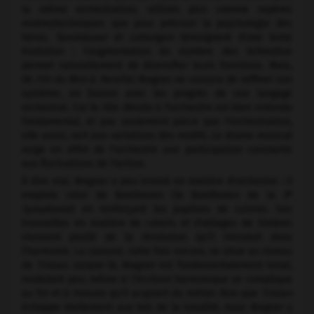
la même orchestration, utilisés plus comme repères
mnémotechniques que pour préciser la psychologie des
héros.
Tannhäuser
et
Lohengrin
témoignent d'une lente
évolution : l'augmentation du nombre des leitmotive
permet naturellement de diversifier leurs fonctions. Mais,
de
l'Or du Rhin
à
Parsifal,
Wagner ne cessera de raffiner son
système, en liaison avec les progrès de son langage
orchestral. Car le rôle dévolu à l'orchestre est bien entendu
fondamental, et pas seulement parce que l'orchestration,
elle aussi, sert aux variations des motifs. Le drame musical
exige en effet de l'orchestre une participation constante
aux fluctuations de l'action.
À dire vrai, Wagner a peu innové en matière d'orchestre : il
e
emploie celui de Beethoven (le Beethoven de la
9
Symphonie
) en renforçant les pupitres de cuivres. Ses
trouvailles en matière de coloris et d'alliages de timbres
viennent plutôt de la révolution qu'il introduit dans
l'harmonie. La cassure, cette fois encore, se situe au niveau
de
Tristan.
Jusque-là, Wagner est fondamentalement tonal,
modulant peu, même si l'écriture harmonique se complique
au fur et à mesure qu'il acquiert du métier. Non que
Tristan
échappe réellement aux lois de la tonalité, mais Wagner y