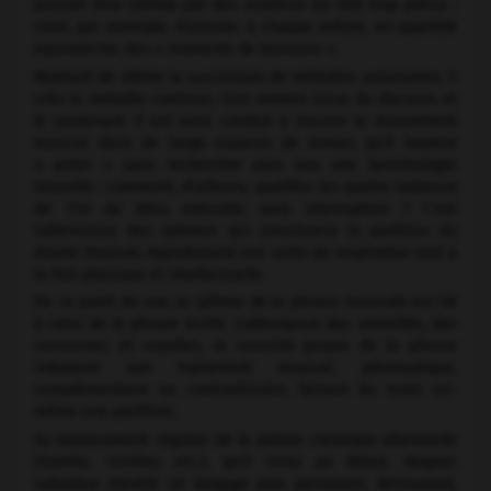
pouvait être rythmé par des numéros au rôle trop précis :
celui, par exemple, d'assurer à chaque soliste, en quantité
équivalente, des « moments de bravoure ».
Rejetant de même la succession de mélodies autonomes, il
crée la mélodie continue, tout entière issue du discours et
le soutenant. Il est ainsi conduit à inscrire le mouvement
musical dans de longs espaces de temps, qu'il baptise
« actes » sans rechercher pour eux une terminologie
nouvelle : comment, d'ailleurs, qualifier les quatre tableaux
de
l'Or du Rhin,
exécutés sans interruption ? C'est
l'alternance des rythmes qui structurera la partition du
drame musical, reproduisant une sorte de respiration tout à
la fois physique et intellectuelle.
De ce point de vue, le rythme de la phrase musicale est lié
à celui de la phrase écrite. L'alternance des sonorités, des
consonnes et voyelles, la sonorité propre de la phrase
induisent son traitement musical, pléonastique,
complémentaire ou contradictoire, faisant du texte lui-
même une partition.
Au balancement régulier de la poésie classique allemande
(Goethe, Schiller, etc.), qu'il imite au début, Wagner
substitue bientôt un langage plus personnel. Retrouvant,