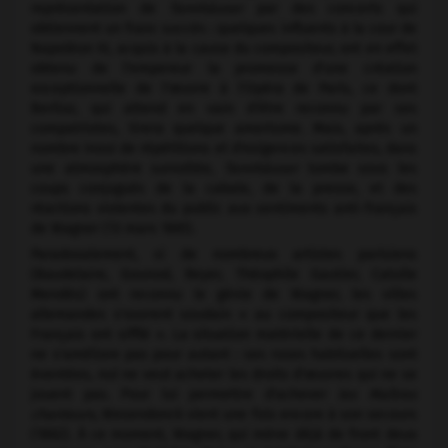
représentation de
Tannhäuser
par des concerts qui
obtiennent un franc succès : quelques influents à la cour de
Napoléon III, acquis à la cause du compositeur, ont en effet
obtenu de l'empereur la promesse d'une création
exceptionnelle de l'œuvre à l'Opéra de Paris, ce dont
Berlioz, qui attend en vain d'être reconnu par ses
compatriotes, tirera quelque amertume. Mais, après un
nombre inouï de répétitions et d'exigences satisfaites, dans
une atmosphère survoltée,
Tannhäuser
tombe sous les
coups conjugués de la cabale, de la presse, et des
réactions violentes du public aux sentiments anti-français
de Wagner (13 mars 1861).
Paradoxalement, si de nombreux artistes parisiens
(Baudelaire, Gounod, Reyer, Théophile Gautier, Catulle
Mendès) ont reconnu le génie de Wagner, les villes
allemandes s'ouvrent soudain « au compositeur que les
Français ont sifflé ». La situation matérielle de ce dernier
ne s'améliore pas pour autant : ses ruses habituelles sont
éventées, nul ne veut acheter les droits d'œuvres qui ne se
jouent pas. Pour lui permettre d'achever
les Maîtres
chanteurs,
Wesendonck vient une fois encore à son secours
(1862). À ce moment, Wagner, qui mène déjà de front deux