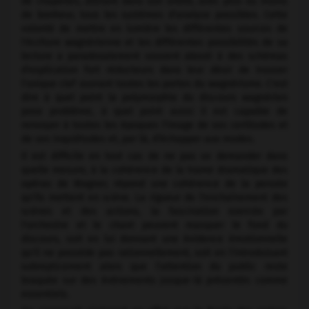
de chapelles, attirant dans son orbite, avec plus ou moins
de bonheur, tous les systèmes d'analyse possibles. Cette
volonté de mettre en lumière les différentes sources de
l'écriture wagnérienne et les différentes possibilités de sa
lecture a paradoxalement souvent abouti à des schémas
d'explication fort réducteurs dans leur désir de trouver
l'unique clef ouvrant toutes les portes du wagnérisme. C'est
dire à quel point la polymorphie du discours wagnérien
pose problème, à quel point aussi il est capable de
renvoyer à toutes les époques l'image de ses certitudes et
de ses inquiétudes et, par là, d'échapper aux modes.
Il est difficile en tout cas de ne pas se demander dans
quelle mesure, à la cohérence de la trame dramatique des
opéras de Wagner, répond une cohérence de la pensée
qu'ils mettent en scène. La rigueur de l'enchaînement des
scènes et des actions, la fascination exercée par
l'orchestre et le chant peuvent masquer le fond du
discours, soit en lui donnant une évidence émotionnelle
qu'il ne possède pas rationnellement, soit en l'introduisant
subrepticement alors que l'attention du public reste
braquée sur des événements jusque-là présentés comme
essentiels.