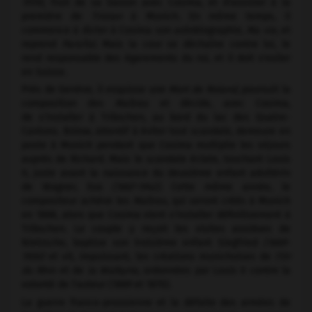
1919),
fruit de sa liaison avec Cosima, et d'assister à la
première de
Tristan
à Munich. En même temps, il
commence à dicter à Cosima son autobiographie,
Ma vie,
et
reprend
Parsifal.
Mais la cour se déchaîne contre lui, le
rend responsable des égarements du roi, et il doit s'exiler
en Suisse.
Près de Genève, il esquisse une
Mort de Roland,
poursuit la
composition des
Maîtres
et décide, avec Cosima,
de s'installer à Tribschen, au bord du lac des Quatre-
Cantons. Bülow, attentif à éviter tout scandale, demeure en
poste à Munich pendant que Cosima multiplie les séjours
auprès de Richard. Mais le scandale éclate, touchant Louis
II, juste avant la naissance du deuxième enfant adultérin
de Wagner, Eva
(1867-1942).
Cette même année, le
compositeur achève les
Maîtres,
qui seront créés à Munich
en 1868, alors que Cosima vient s'installer définitivement à
Tribschen. Le couple y reçoit les visites assidues de
Nietzsche, baptise son troisième enfant Siegfried
(1869-
1930)
et vit, impuissant, les créations munichoises de
l'Or
du Rhin
et de
la Walkyrie,
ordonnées par Louis II contre la
volonté de l'auteur (1869 et 1870).
La guerre franco-prussienne et la défaite des armées de