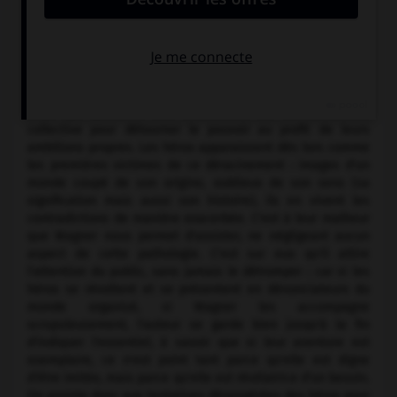
de réconciliation.
Les sociétés que présente Wagner sont généralement
décadentes, au sens tout au moins où il entend le mot :
elles ont oublié le sens profond des lois qui les gouvernent,
elles ont perdu le secret de leur origine divine. Gangrenées
par des apports étrangers impurs, elles sont victimes de
ceux qui profitent des hésitations de la conscience
collective pour détourner le pouvoir au profit de leurs
ambitions propres. Les héros apparaissent dès lors comme
les premières victimes de ce déracinement : images d'un
monde coupé de son origine, oublieux de son sens (sa
signification mais aussi son histoire), ils en vivent les
contradictions de manière exacerbée. C'est à leur malheur
que Wagner nous permet d'assister, ne négligeant aucun
aspect de cette pathologie. C'est sur eux qu'il attire
l'attention du public, sans jamais le détromper : car si les
héros se révoltent et se présentent en dénonciateurs du
monde organisé, si Wagner les accompagne
scrupuleusement, l'auteur se garde bien jusqu'à la fin
d'indiquer l'essentiel, à savoir que si leur aventure est
exemplaire, ce n'est point tant parce qu'elle est digne
d'être imitée, mais parce qu'elle est révélatrice d'un besoin.
On assiste donc aux tentatives désespérées des héros pour