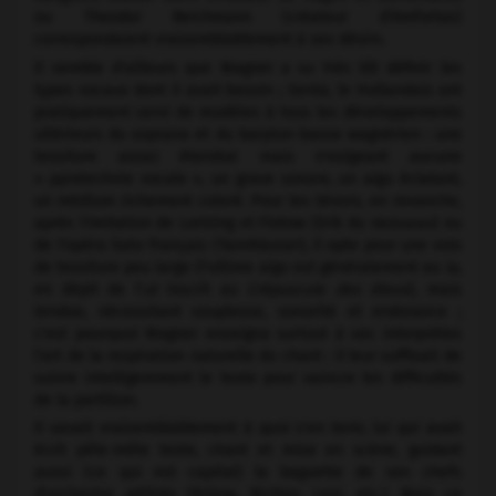
ou Theodor Reichmann (créateur d'Amfortas)
correspondaient vraisemblablement à ses désirs.
Il semble d'ailleurs que Wagner a su très tôt définir les
types vocaux dont il avait besoin ; Senta, le Hollandais ont
pratiquement servi de modèles à tous les développements
ultérieurs du soprano et du baryton-basse wagnérien : une
tessiture assez étendue mais n'exigeant aucune
« pyrotechnie vocale », un grave sonore, un aigu éclatant,
un médium richement coloré. Pour les ténors, en revanche,
après l'imitation de Lortzing et Flotow (Erik du
Vaisseau
) ou
de l'opéra italo-français (Tannhäuser), il opte pour une voix
de tessiture peu large (l'ultime aigu est généralement au
la,
en dépit de l'
ut
inscrit au
Crépuscule des dieux
), mais
tendue, nécessitant souplesse, sonorité et endurance ;
c'est pourquoi Wagner enseigna surtout à ses interprètes
l'art de la respiration naturelle du chant : il leur suffisait de
suivre intelligemment le texte pour vaincre les difficultés
de la partition.
Il savait vraisemblablement à quoi s'en tenir, lui qui avait
écrit pêle-mêle texte, chant et mise en scène, guidant
aussi (ce qui est capital) la baguette de ses chefs
d'orchestre attitrés (Bülow, Richter, Levi, etc.). Mais ce