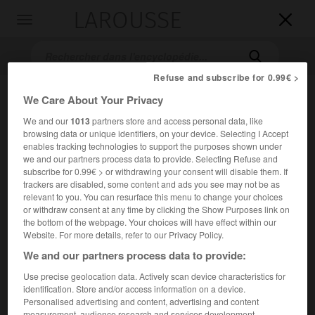
LAROUSSE

Toggle
navigation

Refuse and subscribe for 0.99€ >
We Care About Your Privacy
We and our
1013
partners store and access personal data, like
browsing data or unique identifiers, on your device. Selecting I Accept
enables tracking technologies to support the purposes shown under
we and our partners process data to provide. Selecting Refuse and
subscribe for 0.99€ > or withdrawing your consent will disable them. If
Accueil
>
Encyclopédie [musdico]
>
Theobaldo di Gatti
trackers are disabled, some content and ads you see may not be as
relevant to you. You can resurface this menu to change your choices
or withdraw consent at any time by clicking the Show Purposes link on
Theobaldo di
Gatti
the bottom of the webpage. Your choices will have effect within our
Website. For more details, refer to our Privacy Policy.
We and our partners process data to provide:
Use precise geolocation data. Actively scan device characteristics for
Cet article est extrait de l'ouvrage Larousse « Dictionnaire
identification. Store and/or access information on a device.
de la musique ».
Personalised advertising and content, advertising and content
Compositeur français, d'origine italienne (Florence v. 1650 –
measurement, audience research and services development.