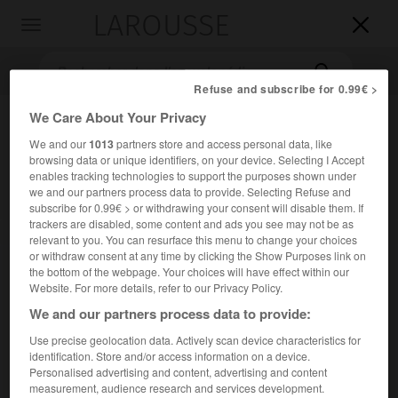
LAROUSSE

Toggle
navigation

Refuse and subscribe for 0.99€ >
We Care About Your Privacy
We and our
1013
partners store and access personal data, like
browsing data or unique identifiers, on your device. Selecting I Accept
enables tracking technologies to support the purposes shown under
we and our partners process data to provide. Selecting Refuse and
subscribe for 0.99€ > or withdrawing your consent will disable them. If
trackers are disabled, some content and ads you see may not be as
Accueil
>
Encyclopédie [musdico]
>
Salve Regina
relevant to you. You can resurface this menu to change your choices
or withdraw consent at any time by clicking the Show Purposes link on
Salve Regina
the bottom of the webpage. Your choices will have effect within our
Website. For more details, refer to our Privacy Policy.
We and our partners process data to provide:
Use precise geolocation data. Actively scan device characteristics for
Cet article est extrait de l'ouvrage Larousse « Dictionnaire
identification. Store and/or access information on a device.
de la musique ».
Personalised advertising and content, advertising and content
measurement, audience research and services development.