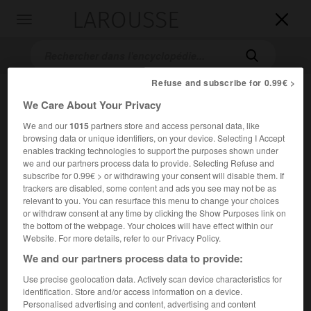
LAROUSSE

Toggle
navigation

Refuse and subscribe for 0.99€ >
We Care About Your Privacy
We and our
1015
partners store and access personal data, like
browsing data or unique identifiers, on your device. Selecting I Accept
enables tracking technologies to support the purposes shown under
we and our partners process data to provide. Selecting Refuse and
subscribe for 0.99€ > or withdrawing your consent will disable them. If
Accueil
>
Encyclopédie [musdico]
>
Paul Esswood
trackers are disabled, some content and ads you see may not be as
relevant to you. You can resurface this menu to change your choices
Paul
Esswood
or withdraw consent at any time by clicking the Show Purposes link on
the bottom of the webpage. Your choices will have effect within our
Website. For more details, refer to our Privacy Policy.
We and our partners process data to provide:
Cet article est extrait de l'ouvrage Larousse « Dictionnaire
Use precise geolocation data. Actively scan device characteristics for
de la musique ».
identification. Store and/or access information on a device.
Personalised advertising and content, advertising and content
Contre-ténor anglais (Westbridgford, comté de Nottingham,