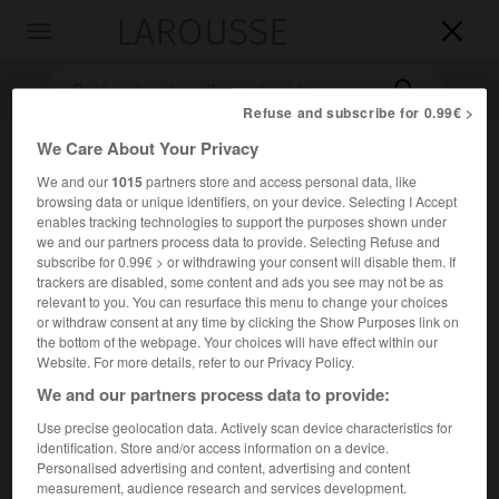
LAROUSSE

Toggle
navigation

Refuse and subscribe for 0.99€ >
We Care About Your Privacy
We and our
1015
partners store and access personal data, like
browsing data or unique identifiers, on your device. Selecting I Accept
enables tracking technologies to support the purposes shown under
we and our partners process data to provide. Selecting Refuse and
subscribe for 0.99€ > or withdrawing your consent will disable them. If
trackers are disabled, some content and ads you see may not be as
Accueil
>
Encyclopédie [musdico]
>
Pal Jardanyi
relevant to you. You can resurface this menu to change your choices
or withdraw consent at any time by clicking the Show Purposes link on
Pal
Jardanyi
the bottom of the webpage. Your choices will have effect within our
Website. For more details, refer to our Privacy Policy.
We and our partners process data to provide:
Use precise geolocation data. Actively scan device characteristics for
Cet article est extrait de l'ouvrage Larousse « Dictionnaire
identification. Store and/or access information on a device.
de la musique ».
Personalised advertising and content, advertising and content
measurement, audience research and services development.
Ethnomusicologue hongrois (Budapest 1920 – id. 1966).