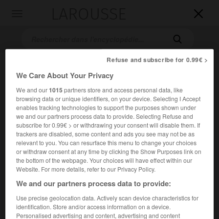
LAROUSSE

Toggle
navigation

Refuse and subscribe for 0.99€ >
We Care About Your Privacy
We and our
1015
partners store and access personal data, like
browsing data or unique identifiers, on your device. Selecting I Accept
enables tracking technologies to support the purposes shown under
we and our partners process data to provide. Selecting Refuse and
subscribe for 0.99€ > or withdrawing your consent will disable them. If
Accueil
>
Encyclopédie [musdico]
>
Olivier Baumont
trackers are disabled, some content and ads you see may not be as
relevant to you. You can resurface this menu to change your choices
Olivier
Baumont
or withdraw consent at any time by clicking the Show Purposes link on
the bottom of the webpage. Your choices will have effect within our
Website. For more details, refer to our Privacy Policy.
We and our partners process data to provide:
Cet article est extrait de l'ouvrage Larousse « Dictionnaire
Use precise geolocation data. Actively scan device characteristics for
de la musique ».
identification. Store and/or access information on a device.
Personalised advertising and content, advertising and content
Claveciniste français (Saint-Dié 1960).