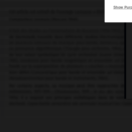
Show Pur
Cet article est extrait de l'ouvrage Larousse « Dictionnaire de la
Compositeur roumain (Pascani 1940).
Il fait des études au Conservatoire de Bucarest (1956-1963), où il
de Darmstadt, travaille dans différents studios électroniques o
de plusieurs concours de musique pour bande, Nemescu, après u
sa puissance algorithmique (
Triangle
pour orchestre, 1964), s'o
de leur valeur symbolique (le cycle orchestral
Quatre Dimension
1983,
Gradeatia
pour bande magnétique et ensemble
ad libitu
fondé sur la superposition de plusieurs « couches » musicales c
bien défini (
Concentrique
pour bande et ensemble
ad libitum,
19
Metabizantinirikon
pour bande et instruments, 1984).
Par certains aspects, sa musique peut être rapprochée de l'e
mélomanes, 1971-1974 ;
Chromosome,
1975 ;
le Jeu des sens,
197
1974). Il a exposé ses principes esthétiques dans de nombre
doctorat,
Capacitatile semantice ale semnului muzical
(
les Capa