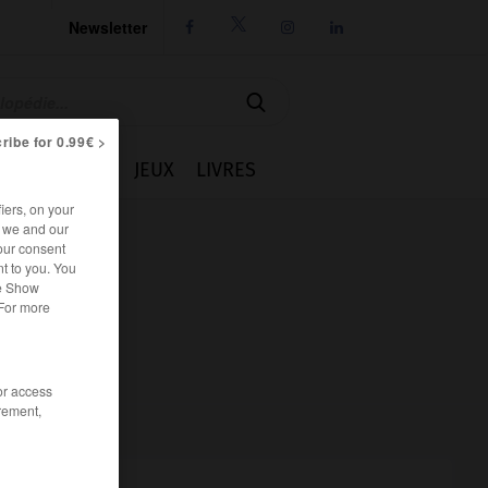
Newsletter




ribe for 0.99€ >
IE
CUISINE
JEUX
LIVRES
iers, on your
r we and our
our consent
t to you. You
he Show
 For more
/or access
rement,