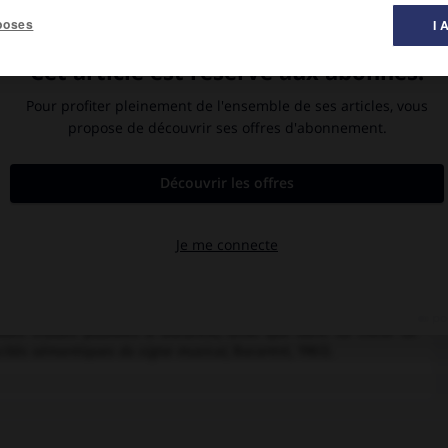
poses
I 
 musique ».
 enseigne la composition depuis 1990. Il participe aux Cours d'été
ccidentaux, à Bourges (GMEB), à Lyon (GRAME) ou à Gand. Lauréat
ne courte période où sa musique se distingue par sa rigueur et
riente vers une conception novatrice des archétypes musicaux et
s en temps I-VIII,
1964-1968 ;
Natural
pour piano et bande, 1973-
m,
1982). Nemescu élabore très tôt un système de composition
aractérisées par un statut culturel et sémantique indépendant et
68-69 ;
le Chadouf de la porte
pour ensemble et bande, 1975-76 ;
xpérience conceptuelle (
Semantica
jeux métamusicaux pour
n
6-1980) ou de la musique spectrale (
Spectacle pour un instant,
uses études publiées à Bucarest, ainsi que dans sa thèse de
cités sémantiques du signe musical,
Bucarest, 1983).