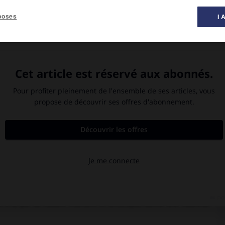
poses
I 
 musique ».
t en 1927 pour Florence, où il étudie l'orgue, la composition et
rvatoire de Palerrne (1936-1948), il dirige alors la bibliothèque
est l'un des cofondateurs de l'
Association internationale des
955). Après une série de cours dans les universités américaines
6 à 1972, puis rentre en Italie pour enseigner l'histoire de la
e
 publications portent sur le
xiv
siècle et l'
Ars nova
italienne. En
a tecnica musicale del trecento italiano,
puis se penche avec le
accia et le madrigal du
trecento,
commence à éditer en 1954
The
les sur le même sujet :
Cronologia e denomiziane dell'Ars nova
and the Italian Ars nova
(MD IX, 1955),
l'Ars nova italienne
(in
il novo
(RIM I, 1966). Il consacre aussi une grande partie de ses
e
 dans la Camerata Fiorentina
(in
Musique et Poésie au
xvi
siècle
,
a
(MQ XL, 1954),
Early Opera and Aria
(
New Looks at Italian Opera :
o et Rinascimento
(1984), et s'intéresse plus particulièrement à
ouvent inconnues a grandement contribué au renouveau des
 il a, par sa culture littéraire et artistique, donné une nouvelle