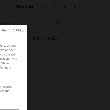
Newsletter




ribe for 0.99€ >
IE
CUISINE
JEUX
LIVRES
iers, on your
r we and our
our consent
t to you. You
he Show
 For more
/or access
rement,