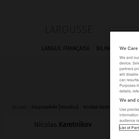
LAROUSSE
We Care 
LANGUE FRANÇAISE
BILINGUES
FLA
We and ou
device. Sel
partners pr
will disabl
can resurfa
Purposes li
details, ref
We and o
Accueil
>
Encyclopédie [musdico]
>
Nicolas Karetnikov
Use precise 
information
audience r
Nicolas
Karetnikov
List of Par