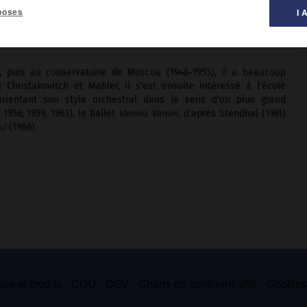
poses
I 
 musique ».
, puis au conservatoire de Moscou (1948-1953), il a beaucoup
Chostakovitch et Mahler, il s'est ensuite intéressé à l'école
rientant son style orchestral dans le sens d'un plus grand
 1956, 1959, 1963), le ballet
Vanina Vanini,
d'après Stendhal (1961)
ul
(1986).
es et crédits
CGU
CGV
Charte de confidentialité
Cookie