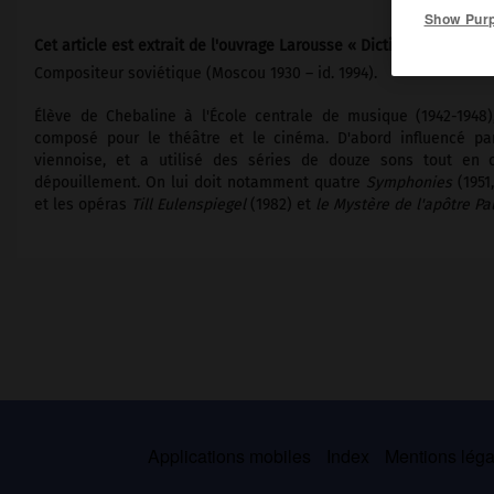
Show Pur
Cet article est extrait de l'ouvrage Larousse « Dictionnaire de la
Compositeur soviétique (Moscou 1930 – id. 1994).
Élève de Chebaline à l'École centrale de musique (1942-1948)
composé pour le théâtre et le cinéma. D'abord influencé par 
viennoise, et a utilisé des séries de douze sons tout en o
dépouillement. On lui doit notamment quatre
Symphonies
(1951,
et les opéras
Till Eulenspiegel
(1982) et
le Mystère de l'apôtre Pa
Applications mobiles
Index
Mentions légal