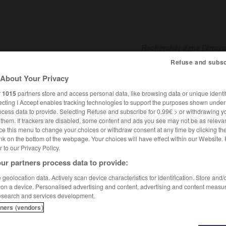
Refuse and subsc
About Your Privacy
SHCARDS
TRADUCTEUR
CONJUGATEUR
ENCYCLOPÉD
r
1015
partners store and access personal data, like browsing data or unique identif
ecting I Accept enables tracking technologies to support the purposes shown unde
ocess data to provide. Selecting Refuse and subscribe for 0.99€ > or withdrawing y
e them. If trackers are disabled, some content and ads you see may not be as relevan
ce this menu to change your choices or withdraw consent at any time by clicking t
nk on the bottom of the webpage. Your choices will have effect within our Website.
er to our Privacy Policy.
ur partners process data to provide:
geolocation data. Actively scan device characteristics for identification. Store and
 on a device. Personalised advertising and content, advertising and content measu
esearch and services development.
tners (vendors)