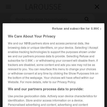
LAROUSSE

Toggle
navigation

Refuse and subscribe for 0.99€ >
We Care About Your Privacy
We and our
1015
partners store and access personal data, like
browsing data or unique identifiers, on your device. Selecting I Accept
enables tracking technologies to support the purposes shown under
we and our partners process data to provide. Selecting Refuse and
subscribe for 0.99€ > or withdrawing your consent will disable them. If
Accueil
>
Encyclopédie [musdico]
>
Mitrofan Petrovitch Belaïev
trackers are disabled, some content and ads you see may not be as
relevant to you. You can resurface this menu to change your choices
Mitrofan Petrovitch
Belaïev
or withdraw consent at any time by clicking the Show Purposes link on
the bottom of the webpage. Your choices will have effect within our
Website. For more details, refer to our Privacy Policy.
We and our partners process data to provide:
Cet article est extrait de l'ouvrage Larousse « Dictionnaire
Use precise geolocation data. Actively scan device characteristics for
de la musique ».
identification. Store and/or access information on a device.
Personalised advertising and content, advertising and content
Éditeur russe (Saint-Pétersbourg 1836 – id. 1903).