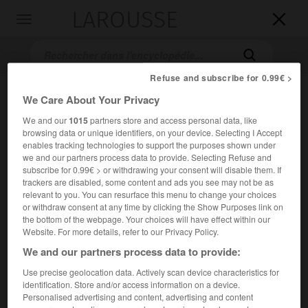
LAROUSSE

Toggle
navigation

Refuse and subscribe for 0.99€ >
We Care About Your Privacy
We and our
1015
partners store and access personal data, like
browsing data or unique identifiers, on your device. Selecting I Accept
enables tracking technologies to support the purposes shown under
we and our partners process data to provide. Selecting Refuse and
subscribe for 0.99€ > or withdrawing your consent will disable them. If
Accueil
>
Encyclopédie [musdico]
>
Michel Paul Guy de Chabanon
trackers are disabled, some content and ads you see may not be as
relevant to you. You can resurface this menu to change your choices
or withdraw consent at any time by clicking the Show Purposes link on
Michel Paul Guy de
Chabanon
the bottom of the webpage. Your choices will have effect within our
Website. For more details, refer to our Privacy Policy.
We and our partners process data to provide:
Use precise geolocation data. Actively scan device characteristics for
Cet article est extrait de l'ouvrage Larousse « Dictionnaire
identification. Store and/or access information on a device.
de la musique ».
Personalised advertising and content, advertising and content
Écrivain, compositeur et violoniste français (Saint-