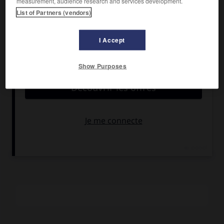
measurement, audience research and services development.
Domingue 1729 – Paris 1792).
List of Partners (vendors)
Auteur d'un opéra
(Sémélé)
et de plusieurs pièces
instrumentales dont une seule nous est parvenue, cet ami
I Accept
de Voltaire et de Rameau doit l'essentiel de sa notoriété à
son activité d'homme de lettres. Il fut d'ailleurs élu à
Show Purposes
l'Académie des inscriptions et belles lettres en 1759, et à
l'Académie française en 1780. Il a laissé deux tragédies, des
traductions en prose de Pindare et Théocrite et
d'intéressants travaux musicologiques qui commencent
avec un
Éloge de M. Rameau
(1764) et s'achèvent sur
De la
musique considérée en elle-même et dans ses rapports
avec la parole, les langues, la poésie et le théâtre
(1785).