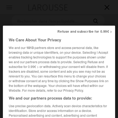
LAROUSSE

Toggle
navigation

Refuse and subscribe for 0.99€ >
We Care About Your Privacy
We and our
1013
partners store and access personal data, like
browsing data or unique identifiers, on your device. Selecting I Accept
enables tracking technologies to support the purposes shown under
we and our partners process data to provide. Selecting Refuse and
subscribe for 0.99€ > or withdrawing your consent will disable them. If
Accueil
>
Encyclopédie [musdico]
>
Michel LAffilard
trackers are disabled, some content and ads you see may not be as
relevant to you. You can resurface this menu to change your choices
Michel
L'Affilard
or withdraw consent at any time by clicking the Show Purposes link on
the bottom of the webpage. Your choices will have effect within our
Website. For more details, refer to our Privacy Policy.
We and our partners process data to provide:
Cet article est extrait de l'ouvrage Larousse « Dictionnaire
Use precise geolocation data. Actively scan device characteristics for
de la musique ».
identification. Store and/or access information on a device.
Personalised advertising and content, advertising and content
Chanteur, compositeur et théoricien français ( ? v. 1656 –