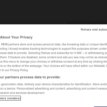
Refuse and subsc
About Your Privacy
SHCARDS
TRADUCTEUR
CONJUGATEUR
ENCYCLOPÉD
r
1015
partners store and access personal data, like browsing data or unique identif
ecting I Accept enables tracking technologies to support the purposes shown unde
ocess data to provide. Selecting Refuse and subscribe for 0.99€ > or withdrawing y
e them. If trackers are disabled, some content and ads you see may not be as relevan
ce this menu to change your choices or withdraw consent at any time by clicking t
nk on the bottom of the webpage. Your choices will have effect within our Website.
er to our Privacy Policy.
ur partners process data to provide:
geolocation data. Actively scan device characteristics for identification. Store and
 on a device. Personalised advertising and content, advertising and content measu
esearch and services development.
tners (vendors)