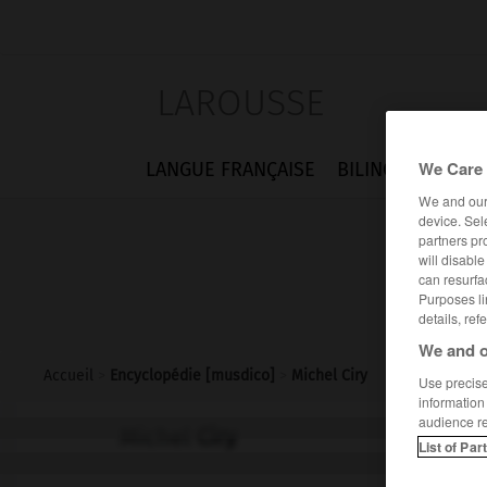
LAROUSSE
We Care 
LANGUE FRANÇAISE
BILINGUES
FLA
We and ou
device. Sel
partners pr
will disabl
can resurfa
Purposes li
details, ref
We and o
Accueil
>
Encyclopédie [musdico]
>
Michel Ciry
Use precise 
information
audience r
Michel
Ciry
List of Par