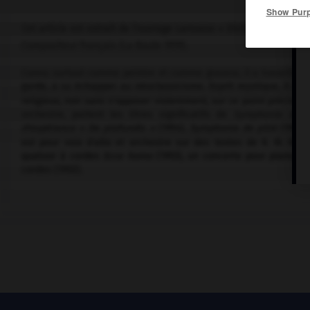
Show Pur
Cet article est extrait de l'ouvrage Larousse « Dictionnaire de la
Compositeur français (La Baule 1919).
Connu surtout comme peintre et comme graveur, il a travaillé av
garde, a su échapper au néoclassicisme. Esprit mystique, il s'e
religieux, non sans s'opposer violemment, sur ce point précis, 
orchestre, portent les titres significatifs de
Symphonie de d
d'espérance « De profundis »
(1954),
Symphonie de pitié
(1954)
est pour voix d'alto et orchestre sur des textes de R. M. Rilk
quatuor à cordes
Ecce homo
(1955), un concerto pour piano, ve
cordes (1950).