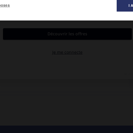
poses
I 
 musique ».
ec Nadia Boulanger et, tout en refusant les techniques d'avant-
st, à partir de 1947, consacré presque exclusivement au domaine
à un Olivier Messiaen. Ses 5 premières symphonies, pour chœur et
ouleur « Stabat Mater »
(1951),
Dies Irae
(1952),
Symphonie
,
Symphonie de paix
(1955). La sixième (
Symphonie sacrée,
1958)
e. On lui doit aussi
le Mystère de Jésus (Gethsémani)
[1953], le
nts et batterie (1948),
Stèle pour un héros
(1949), la
Pietà
pour