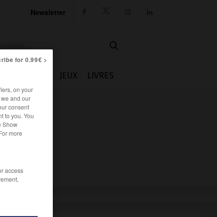
Newsletter




ribe for 0.99€ >
IE
CUISINE
JEUX
LIVRES
iers, on your
r we and our
our consent
t to you. You
he Show
 For more
/or access
rement,