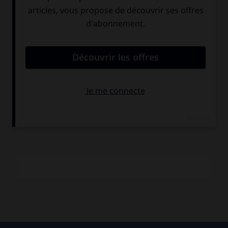
et pour une
Psyché
de Shadwell. Mais Locke est resté
surtout célèbre pour le « masque » dramatique de James
Shirley
Cupid and Death,
qu'il mit en musique, et qui fut
représenté en 1653 et 1659. Le manuscrit conservé date de
1659 et contient également des compositions de
Christopher Gibbons pour ce même spectacle. Après le
Comus
de H. Lawes,
Cupid and Death
constitue, avec
Venus
and Adonis
de John Blow et
Didon et Énée
de H. Purcell, un
pas important dans la création de l'opéra proprement dit
en Angleterre.