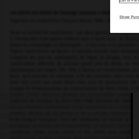
Cet article est extrait de l'ouvrage Larousse « Dictionnaire de la
Show Pur
Organiste et compositeur français (Rouen 1886 – Meudon 1971).
Toute sa famille fut musicienne : ses deux grand-pères organiste
à l'Immaculée-Conception d'Elbeuf, puis à Saint-Ouen de Rouen, 
furent-ils encouragés et développés : à huit ans, il se produisit 
l'église Saint-Vivien de Rouen. Il travailla ensuite avec Guilmant
remporta les prix de contrepoint, de fugue et d'orgue, tout en 
consécration officielle du premier grand prix de Rome. Au le
international de l'orgue. Dès 1920, il donna au Conservatoire, en 
Bach, qu'il exécuta de mémoire. Il fit des tournées dans tous l
dont huit cents aux seuls États-Unis, tout en poursuivant ses 
d'orgue et d'improvisation au Conservatoire de Paris (1926), à l'
Sulpice (1934), directeur général du conservatoire américain
supérieur de musique de Paris (1954-1956), directeur du Comité na
arts.Sa virtuosité confondante l'a fait surnommer le « Liszt de l'
maîtrise absolue de ses gestes et de sa pensée, maîtrise qu'il 
école d'orgue française, l'une des meilleures au monde, lui est 
prodigieux technicien de l'improvisation : il pouvait créer sur
complexes, fugue, canon, sonate en trio, choral orné, symphoni
intellectuelle, et tend à laisser dans l'ombre l'expression de sa