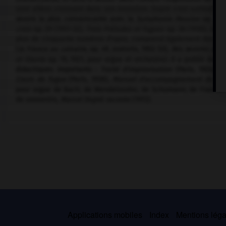
sont allées croissant dans son évolution. Dupré s'est surtout ad
œuvre la plus convaincante avec la
Symphonie-Passion
op. 23 
croix
op. 29 (1931-32),
Trois Préludes et fugues
op. 36 (1938),
le T
plus de cinquante numéros d'opus, comprend également des pag
(
la France au calvaire,
op. 49, oratorio, 1952-53), des œuvres pour
et litanie
op. 19, 1921, pour orgue et orchestre). Il a publié des
didactiques importants :
Traité d'improvisation
(Paris, 1924),
M
Cours de fugue
(Paris, 1938),
Manuel d'accompagnement du pla
pour orgue de Bach, de Mendelssohn, de Schumann, de Franck, et
de souvenirs,
Marcel Dupré raconte
(1972).
Applications mobiles
Index
Mentions légal