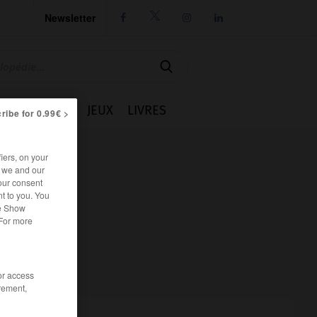
Newsletter




IE
CUISINE
JEUX
LIVRES
ribe for 0.99€ >
iers, on your
r we and our
our consent
t to you. You
he Show
 For more
/or access
rement,