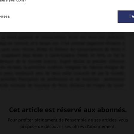
 musique ».
poses
I 
s à Rouen (à Saint-Maclou et à Saint-Patrice), son père organiste
sa mère pianiste et violoncelliste. Aussi ses dons très précoces
déjà en concert, et à douze ans il fut nommé organiste titulaire à
, puis avec Vierne, Widor et Diémer. Au Conservatoire de Paris, il
suppléant déjà Widor à Saint-Sulpice (1906). En 1914, ce fut la
ndemain de la Grande Guerre, Dupré devint le premier virtuose
dix récitals, la première audition intégrale de l'œuvre d'orgue de
es pays, totalisant plus de deux mille concerts de par le monde,
activités françaises de professeur et de musicien : professeur
École normale de musique de Paris, titulaire de l'orgue de Saint-
 de Fontainebleau (1947), directeur du Conservatoire national
tional de la musique. En 1956, il fut élu à l'Académie des beaux-
orgue » par son élève Olivier Messiaen ; il possédait en effet une
a transmise à ses nombreux et brillants élèves ; toute la jeune
redevable à un titre ou à un autre. Cette maîtrise en faisait un
 l'instant des développements musicaux dans les formes les plus
e, etc. Son œuvre de compositeur se ressent de cette virtuosité
 sensibilité personnelle au profit de préoccupations formelles qui