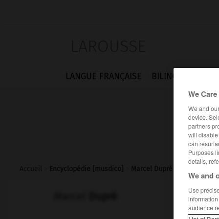
LAROUSSE
LANGUE FRANÇAISE
BILINGUES
FLA
We Care 
We and ou
device. Sel
partners pr
will disabl
can resurfa
Purposes li
details, ref
Accueil
>
Encyclopédie [musdico]
>
Marcel Dupré
We and o
Use precise 
Marcel
Dupré
information
audience r
List of Par