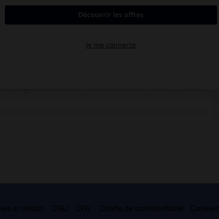
ressé à son instrument :
Trois Préludes et fugues
op. 7 (1912), son
(1924), ainsi que la
Suite bretonne
op. 21 (1923),
le Chemin de la
ombeau de Titelouze
op. 38 (1942-43). Mais son œuvre, qui compte
es pour piano, de la musique de chambre, de la musique vocale
 orchestre (
Symphonie en « sol » mineur
op. 25, 1927-28 ;
Cortège
 transcriptions de Mozart, de Haendel et de Bach, et des ouvrages
éthode d'orgue
(Paris, 1927),
Cours de contrepoint
(Paris, 1938),
in-chant grégorien
(Paris, 1937), etc. Il a aussi édité les œuvres
c., doigtées et annotées (chez Bornemann). Il laisse un recueil
es et crédits
CGU
CGV
Charte de confidentialité
Cookie