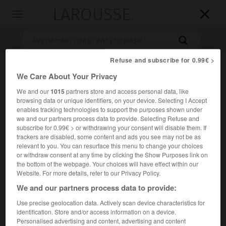
LAROUSSE

Toggle
navigation

Refuse and subscribe for 0.99€ >
We Care About Your Privacy
We and our
1015
partners store and access personal data, like
browsing data or unique identifiers, on your device. Selecting I Accept
enables tracking technologies to support the purposes shown under
we and our partners process data to provide. Selecting Refuse and
subscribe for 0.99€ > or withdrawing your consent will disable them. If
Accueil
>
Encyclopédie [musdico]
>
Marcabru
trackers are disabled, some content and ads you see may not be as
relevant to you. You can resurface this menu to change your choices
Marcabru
or withdraw consent at any time by clicking the Show Purposes link on
the bottom of the webpage. Your choices will have effect within our
Website. For more details, refer to our Privacy Policy.
We and our partners process data to provide:
Cet article est extrait de l'ouvrage Larousse « Dictionnaire
Use precise geolocation data. Actively scan device characteristics for
de la musique ».
identification. Store and/or access information on a device.
Personalised advertising and content, advertising and content
Troubadour gascon ( ? v. 1100 – ? v. 1147).