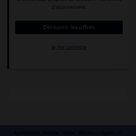
vocale (demeurée inédite).
Johann Tobias
junior (Buttelstedt 1716 – Grimma 1782).
Frère de Johann Ludwig, il fut aussi élève de J.-S. Bach à
Leipzig (1729-1739).
À la mort de Johann Ludwig, ses deux fils, Ehrenfried
Christian Traugott, puis Johann Gottfried, lui succédèrent
dans sa charge d'organiste de la cour et directeur de la
musique à Altenburg.
Applications mobiles
Index
Mentions légales et