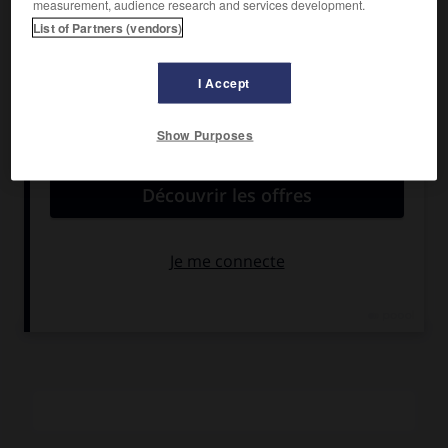
measurement, audience research and services development.
Ratisbonne 1801).
List of Partners (vendors)
Il entra avant 1753 comme violoniste dans l'orchestre de
l'Électeur de Cologne à Bonn, et en devint maître de
I Accept
chapelle en 1760 malgré les objections du grand-père de
Beethoven, qui estimait que le poste devait lui revenir, ce
qui se produisit l'année suivante, quand Touchemoulin
Show Purposes
partit pour Ratisbonne. Il y resta jusqu'à sa mort, comme
premier violon et maître de chapelle du prince de Thurn et
Taxis. Élève de Tartini, il composa des symphonies et des
concertos (ses six symphonies op. 1 parurent à Paris en
1761, ses six concertos op. 2 dans la même ville en 1775). On
lui doit aussi quelques pièces de musique de chambre et
de musique vocale.