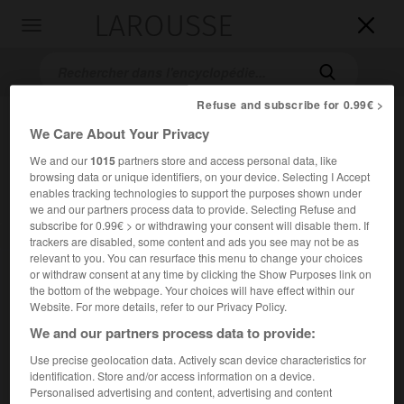
LAROUSSE

Toggle
navigation

Refuse and subscribe for 0.99€ >
We Care About Your Privacy
We and our
1015
partners store and access personal data, like
browsing data or unique identifiers, on your device. Selecting I Accept
enables tracking technologies to support the purposes shown under
we and our partners process data to provide. Selecting Refuse and
subscribe for 0.99€ > or withdrawing your consent will disable them. If
Accueil
>
Encyclopédie [musdico]
>
Joseph Touchemoulin
trackers are disabled, some content and ads you see may not be as
relevant to you. You can resurface this menu to change your choices
Joseph
Touchemoulin
or withdraw consent at any time by clicking the Show Purposes link on
the bottom of the webpage. Your choices will have effect within our
Website. For more details, refer to our Privacy Policy.
We and our partners process data to provide:
Cet article est extrait de l'ouvrage Larousse « Dictionnaire
Use precise geolocation data. Actively scan device characteristics for
de la musique ».
identification. Store and/or access information on a device.
Personalised advertising and content, advertising and content
Violoniste et compositeur français (Chalon-sur-Saône 1727 –