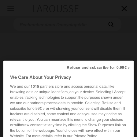
LAROUSSE

Toggle
navigation

Refuse and subscribe for 0.99€ >
We Care About Your Privacy
Accueil
>
Encyclopédie [musdico]
>
Jordi Savall
We and our
1015
partners store and access personal data, like
browsing data or unique identifiers, on your device. Selecting I Accept
Jordi
Savall
enables tracking technologies to support the purposes shown under
we and our partners process data to provide. Selecting Refuse and
subscribe for 0.99€ > or withdrawing your consent will disable them. If
trackers are disabled, some content and ads you see may not be as
relevant to you. You can resurface this menu to change your choices
Cet article est extrait de l'ouvrage Larousse « Dictionnaire
or withdraw consent at any time by clicking the Show Purposes link on
de la musique ».
the bottom of the webpage. Your choices will have effect within our
Website. For more details, refer to our Privacy Policy.