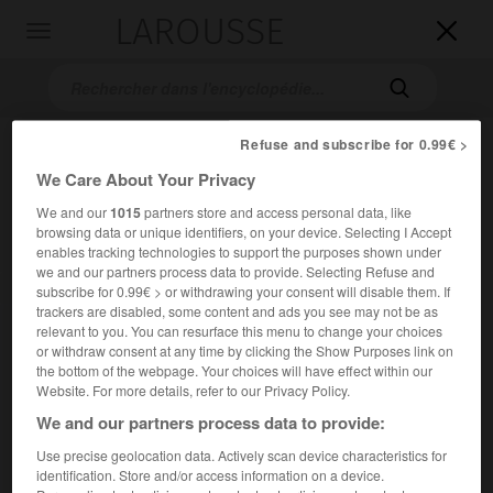
LAROUSSE

Toggle
navigation

Refuse and subscribe for 0.99€ >
We Care About Your Privacy
We and our
1015
partners store and access personal data, like
browsing data or unique identifiers, on your device. Selecting I Accept
enables tracking technologies to support the purposes shown under
we and our partners process data to provide. Selecting Refuse and
Accueil
>
Encyclopédie [musdico]
>
Jon H Appleton
subscribe for 0.99€ > or withdrawing your consent will disable them. If
trackers are disabled, some content and ads you see may not be as
relevant to you. You can resurface this menu to change your choices
Jon H.
Appleton
or withdraw consent at any time by clicking the Show Purposes link on
the bottom of the webpage. Your choices will have effect within our
Website. For more details, refer to our Privacy Policy.
We and our partners process data to provide:
Cet article est extrait de l'ouvrage Larousse « Dictionnaire
Use precise geolocation data. Actively scan device characteristics for
de la musique ».
identification. Store and/or access information on a device.
Compositeur américain (Los Angeles 1939 - Vermont 2022).