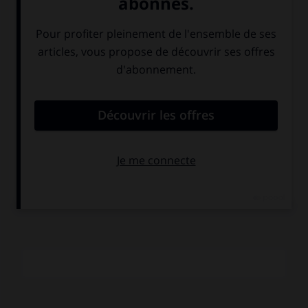
esprit vif et belliqueux et sa plume acérée, mais aussi ses
attaches avec les goûts plutôt conservateurs de
l'Allemagne du Nord se manifestent notamment dans ses
deux principaux écrits :
le Parfait Maître de chapelle
(
Der
Vollmommene Kapellmeister, Das ist Gründliche Anzeige
aller derjenigen Sachen, die einer wissen… muss, der einer
Capelle… vorstehen will,
1739 ; rééd., 1954), et
Fondement
d'un arc de triomphe
(
Grundlage einer Ehren-Pforte,
1740 ;
rééd., 1769), source inépuisable de renseignements
biographiques sur les musiciens. Il signa près de 120
ouvrages littéraires, parmi lesquels, en 1761, une traduction
commentée de la biographie (parue sans nom d'auteur) de
Haendel par Mainwaring (rééd., 1976).