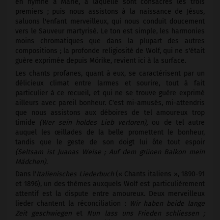
en hymne à Marie, à laquelle sont consacrés les trois
premiers ; puis nous assistons à la naissance de Jésus,
saluons l'enfant merveilleux, qui nous conduit doucement
vers le Sauveur martyrisé. Le ton est simple, les harmonies
moins chromatiques que dans la plupart des autres
compositions ; la profonde religiosité de Wolf, qui ne s'était
guère exprimée depuis Mörike, revient ici à la surface.
Les chants profanes, quant à eux, se caractérisent par un
délicieux climat entre larmes et sourire, tout à fait
particulier à ce recueil, et qui ne se trouve guère exprimé
ailleurs avec pareil bonheur. C'est mi-amusés, mi-attendris
que nous assistons aux déboires de tel amoureux trop
timide
(Wer sein holdes Lieb verloren),
ou de tel autre
auquel les œillades de la belle promettent le bonheur,
tandis que le geste de son doigt lui ôte tout espoir
(Seltsam ist Juanas Weise ; Auf dem grünen Balkon mein
Mädchen).
Dans l'
Italienisches Liederbuch
(« Chants italiens », 1890-91
et 1896), un des thèmes auxquels Wolf est particulièrement
attentif est la dispute entre amoureux. Deux merveilleux
lieder chantent la réconciliation :
Wir haben beide lange
Zeit geschwiegen
et
Nun lass uns Frieden schliessen ;