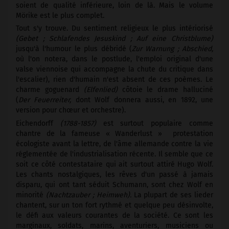
soient de qualité inférieure, loin de là. Mais le volume
Mörike est le plus complet.
Tout s'y trouve. Du sentiment religieux le plus intériorisé
(Gebet ; Schlafendes Jesuskind ; Auf eine Christblume)
jusqu'à l'humour le plus débridé (
Zur Warnung ; Abschied,
où l'on notera, dans le postlude, l'emploi original d'une
valse viennoise qui accompagne la chute du critique dans
l'escalier), rien d'humain n'est absent de ces poèmes. Le
charme goguenard
(Elfenlied)
côtoie le drame halluciné
(
Der Feuerreiter,
dont Wolf donnera aussi, en 1892, une
version pour chœur et orchestre).
Eichendorff
(1788-1857)
est surtout populaire comme
chantre de la fameuse « Wanderlust » ­ protestation
écologiste avant la lettre, de l'âme allemande contre la vie
réglementée de l'industrialisation récente. Il semble que ce
soit ce côté contestataire qui ait surtout attiré Hugo Wolf.
Les chants nostalgiques, les rêves d'un passé à jamais
disparu, qui ont tant séduit Schumann, sont chez Wolf en
minorité
(Nachtzauber ; Heimweh).
La plupart de ses lieder
chantent, sur un ton fort rythmé et quelque peu désinvolte,
le défi aux valeurs courantes de la société. Ce sont les
marginaux, soldats, marins, aventuriers, musiciens ou