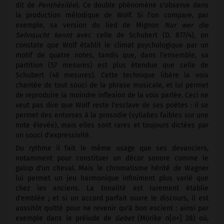
dit de
Penthésilée
). Ce double phénomène s'observe dans
la production mélodique de Wolf. Si l'on compare, par
exemple, sa version du lied de Mignon
Nur wer die
Sehnsucht kennt
avec celle de Schubert (D. 877/4), on
constate que Wolf établit le climat psychologique par un
motif de quatre notes, tandis que, dans l'ensemble, sa
partition (57 mesures) est plus étendue que celle de
Schubert (46 mesures). Cette technique libère la voix
chantée de tout souci de la phrase musicale, et lui permet
de reproduire la moindre inflexion de la voix parlée. Ceci ne
veut pas dire que Wolf reste l'esclave de ses poètes : il se
permet des entorses à la prosodie (syllabes faibles sur une
note élevée), mais elles sont rares et toujours dictées par
un souci d'expressivité.
Du rythme il fait le même usage que ses devanciers,
notamment pour constituer un décor sonore comme le
galop d'un cheval. Mais le chromatisme hérité de Wagner
lui permet un jeu harmonique infiniment plus varié que
chez les anciens. La tonalité est rarement établie
d'emblée ; et si un accord parfait ouvre le discours, il est
aussitôt quitté pour ne revenir qu'à bon escient : ainsi par
exemple dans le prélude de
Gebet
(Mörike n[o+] 28) où,