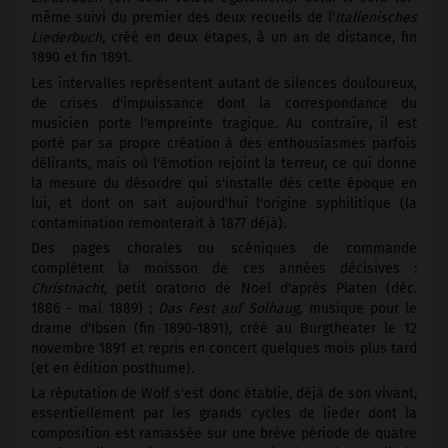
même suivi du premier des deux recueils de l'
Italienisches
Liederbuch,
créé en deux étapes, à un an de distance, fin
1890 et fin 1891.
Les intervalles représentent autant de silences douloureux,
de crises d'impuissance dont la correspondance du
musicien porte l'empreinte tragique. Au contraire, il est
porté par sa propre création à des enthousiasmes parfois
délirants, mais où l'émotion rejoint la terreur, ce qui donne
la mesure du désordre qui s'installe dès cette époque en
lui, et dont on sait aujourd'hui l'origine syphilitique (la
contamination remonterait à 1877 déjà).
Des pages chorales ou scéniques de commande
complètent la moisson de ces années décisives :
Christnacht,
petit oratorio de Noël d'après Platen (déc.
1886 - mai 1889) ;
Das Fest auf Solhaug,
musique pour le
drame d'Ibsen (fin 1890-1891), créé au Burgtheater le 12
novembre 1891 et repris en concert quelques mois plus tard
(et en édition posthume).
La réputation de Wolf s'est donc établie, déjà de son vivant,
essentiellement par les grands cycles de lieder dont la
composition est ramassée sur une brève période de quatre