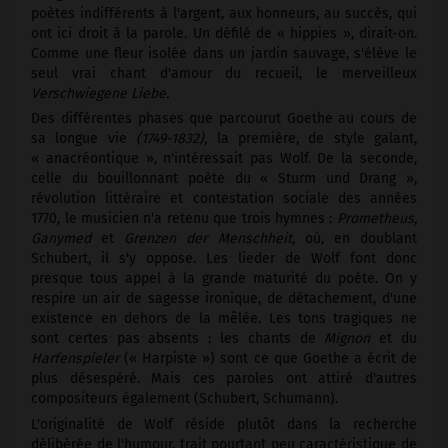
poètes indifférents à l'argent, aux honneurs, au succès, qui
ont ici droit à la parole. Un défilé de « hippies », dirait-on.
Comme une fleur isolée dans un jardin sauvage, s'élève le
seul vrai chant d'amour du recueil, le merveilleux
Verschwiegene Liebe.
Des différentes phases que parcourut Goethe au cours de
sa longue vie
(1749-1832),
la première, de style galant,
« anacréontique », n'intéressait pas Wolf. De la seconde,
celle du bouillonnant poète du « Sturm und Drang »,
révolution littéraire et contestation sociale des années
1770, le musicien n'a retenu que trois hymnes :
Prometheus,
Ganymed
et
Grenzen der Menschheit,
où, en doublant
Schubert, il s'y oppose. Les lieder de Wolf font donc
presque tous appel à la grande maturité du poète. On y
respire un air de sagesse ironique, de détachement, d'une
existence en dehors de la mêlée. Les tons tragiques ne
sont certes pas absents : les chants de
Mignon
et du
Harfenspieler
(« Harpiste ») sont ce que Goethe a écrit de
plus désespéré. Mais ces paroles ont attiré d'autres
compositeurs également (Schubert, Schumann).
L'originalité de Wolf réside plutôt dans la recherche
délibérée de l'humour, trait pourtant peu caractéristique de