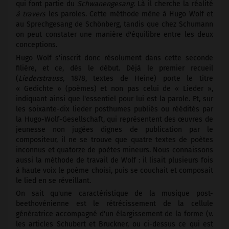
qui font partie du
Schwanengesang.
Là il cherche la réalité
à travers
les paroles. Cette méthode mène à Hugo Wolf et
au Sprechgesang de Schönberg, tandis que chez Schumann
on peut constater une manière d'équilibre entre les deux
conceptions.
Hugo Wolf s'inscrit donc résolument dans cette seconde
filière, et ce, dès le début. Déjà le premier recueil
(
Liederstrauss,
1878, textes de Heine) porte le titre
« Gedichte » (poèmes) et non pas celui de « Lieder »,
indiquant ainsi que l'essentiel pour lui est la parole. Et, sur
les soixante-dix lieder posthumes publiés ou réédités par
la Hugo-Wolf-Gesellschaft, qui représentent des œuvres de
jeunesse non jugées dignes de publication par le
compositeur, il ne se trouve que quatre textes de poètes
inconnus et quatorze de poètes mineurs. Nous connaissons
aussi la méthode de travail de Wolf : il lisait plusieurs fois
à haute voix le poème choisi, puis se couchait et composait
le lied en se réveillant.
On sait qu'une caractéristique de la musique post-
beethovénienne est le rétrécissement de la cellule
génératrice accompagné d'un élargissement de la forme (v.
les articles Schubert et Bruckner, ou ci-dessus ce qui est