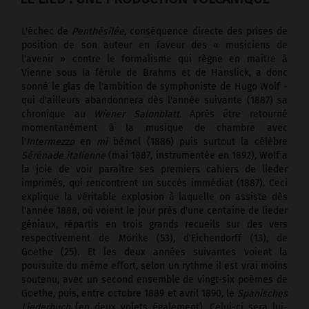
L'échec de
Penthésilée,
conséquence directe des prises de
position de son auteur en faveur des « musiciens de
l'avenir » contre le formalisme qui règne en maître à
Vienne sous la férule de Brahms et de Hanslick, a donc
sonné le glas de l'ambition de symphoniste de Hugo Wolf ­
qui d'ailleurs abandonnera dès l'année suivante (1887) sa
chronique au
Wiener Salonblatt.
Après être retourné
momentanément à la musique de chambre avec
l'
Intermezzo
en
mi
bémol (1886) puis surtout la célèbre
Sérénade italienne
(mai 1887, instrumentée en 1892), Wolf a
la joie de voir paraître ses premiers cahiers de lieder
imprimés, qui rencontrent un succès immédiat (1887). Ceci
explique la véritable explosion à laquelle on assiste dès
l'année 1888, où voient le jour près d'une centaine de lieder
géniaux, répartis en trois grands recueils sur des vers
respectivement de Mörike (53), d'Eichendorff (13), de
Goethe (25). Et les deux années suivantes voient la
poursuite du même effort, selon un rythme il est vrai moins
soutenu, avec un second ensemble de vingt-six poèmes de
Goethe, puis, entre octobre 1889 et avril 1890, le
Spanisches
Liederbuch
(en deux volets également). Celui-ci sera lui-