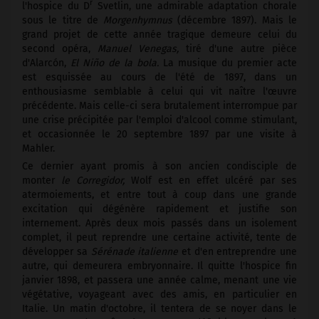
r
l'hospice du D
Svetlin, une admirable adaptation chorale
sous le titre de
Morgenhymnus
(décembre 1897). Mais le
grand projet de cette année tragique demeure celui du
second opéra,
Manuel Venegas,
tiré d'une autre pièce
d'Alarcón,
El Niño de la bola.
La musique du premier acte
est esquissée au cours de l'été de 1897, dans un
enthousiasme semblable à celui qui vit naître l'œuvre
précédente. Mais celle-ci sera brutalement interrompue par
une crise précipitée par l'emploi d'alcool comme stimulant,
et occasionnée le 20 septembre 1897 par une visite à
Mahler.
Ce dernier ayant promis à son ancien condisciple de
monter
le Corregidor,
Wolf est en effet ulcéré par ses
atermoiements, et entre tout à coup dans une grande
excitation qui dégénère rapidement et justifie son
internement. Après deux mois passés dans un isolement
complet, il peut reprendre une certaine activité, tente de
développer sa
Sérénade italienne
et d'en entreprendre une
autre, qui demeurera embryonnaire. Il quitte l'hospice fin
janvier 1898, et passera une année calme, menant une vie
végétative, voyageant avec des amis, en particulier en
Italie. Un matin d'octobre, il tentera de se noyer dans le