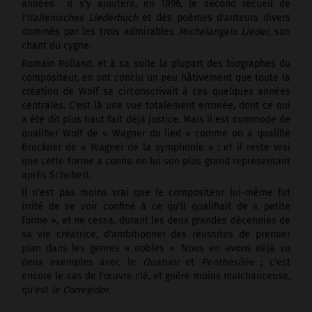
années ­ il s'y ajoutera, en 1896, le second recueil de
l'
Italienisches Liederbuch
et des poèmes d'auteurs divers
dominés par les trois admirables
Michelangelo Lieder,
son
chant du cygne.
Romain Rolland, et à sa suite la plupart des biographes du
compositeur, en ont conclu un peu hâtivement que toute la
création de Wolf se circonscrivait à ces quelques années
centrales. C'est là une vue totalement erronée, dont ce qui
a été dit plus haut fait déjà justice. Mais il est commode de
qualifier Wolf de « Wagner du lied » comme on a qualifié
Bruckner de « Wagner de la symphonie » ; et il reste vrai
que cette forme a connu en lui son plus grand représentant
après Schubert.
Il n'est pas moins vrai que le compositeur lui-même fut
irrité de se voir confiné à ce qu'il qualifiait de « petite
forme », et ne cessa, durant les deux grandes décennies de
sa vie créatrice, d'ambitionner des réussites de premier
plan dans les genres « nobles ». Nous en avons déjà vu
deux exemples avec le
Quatuor
et
Penthésilée
; c'est
encore le cas de l'œuvre clé, et guère moins malchanceuse,
qu'est
le Corregidor.