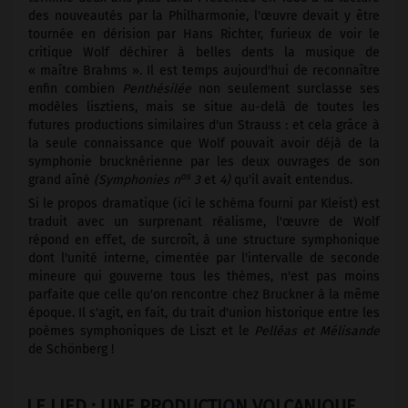
des nouveautés par la Philharmonie, l'œuvre devait y être
tournée en dérision par Hans Richter, furieux de voir le
critique Wolf déchirer à belles dents la musique de
« maître Brahms ». Il est temps aujourd'hui de reconnaître
enfin combien
Penthésilée
non seulement surclasse ses
modèles lisztiens, mais se situe au-delà de toutes les
futures productions similaires d'un Strauss : et cela grâce à
la seule connaissance que Wolf pouvait avoir déjà de la
symphonie brucknérienne par les deux ouvrages de son
os
grand aîné
(Symphonies n
3
et
4)
qu'il avait entendus.
Si le propos dramatique (ici le schéma fourni par Kleist) est
traduit avec un surprenant réalisme, l'œuvre de Wolf
répond en effet, de surcroît, à une structure symphonique
dont l'unité interne, cimentée par l'intervalle de seconde
mineure qui gouverne tous les thèmes, n'est pas moins
parfaite que celle qu'on rencontre chez Bruckner à la même
époque. Il s'agit, en fait, du trait d'union historique entre les
poèmes symphoniques de Liszt et le
Pelléas et Mélisande
de Schönberg !
LE LIED : UNE PRODUCTION VOLCANIQUE