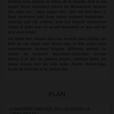
d'autres nous mènent au milieu de la bataille, dont le ton
taquin laisse cependant prévoir un dénouement heureux
(Du sagst mir… ; Nein, junger Herr ; Wer rief dich denn ?).
Deux seulement sont d'une teneur vraiment dramatique :
Hofärtig seid ihr, schönes Kind
(où l'amant malheureux
claque la porte avec un accord dissonant), et
Was soll der
Zorn mein Schatz.
Les lieder non compris dans ces recueils mais publiés par
Wolf de son vivant sont réunis sous le titre
Lieder nach
verschiedenen Dichtern
(d'après différents poètes). En
dehors du ravissant
Mausfallen-Sprüchlein
(encore
Mörike !) et des six poèmes d'après Gottfried Keller, les
mieux connus sont les trois lieder d'après Michel-Ange,
lourds de tristesse et de mélancolie.
PLAN
LA MATURITÉ PRÉCOCE : DU « QUATUOR » À