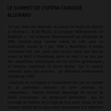
LE SOMMET DE L'OPÉRA-COMIQUE
ALLEMAND
Tiré par Rosa von Mayreder du roman de Pedro de Alarcón
le Tricorne
(→
M. de FALLA
),
le Corregidor
­ littéralement « le
Magistrat » ­ est entrepris fiévreusement au printemps de
1895, terminé dans l'année même et créé avec un
indéniable succès le 7 juin 1896 à Mannheim. Il tombe
cependant très vite, mais sera encore repris une fois du
vivant de Wolf, à Strasbourg. Après sa mort, il ne fera que
des apparitions sporadiques sur les scènes germaniques,
et trouvera cependant en Bruno Walter ­ qui le comprit
vraiment dans son essence ­ un défenseur enthousiaste
(Salzbourg, 1936).
L'insuccès du
Corregidor
a couramment été mis au compte
de la prétendue absence de sens scénique du
compositeur : l'œuvre tiendrait davantage du recueil de
lieder orchestraux ­ au demeurant admirables ­ que de
l'ouvrage de théâtre. Or, il s'agit de tout autre chose. En fait,
l'aspect négatif de la pièce tient uniquement à la définition