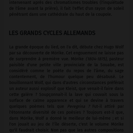
intervenant après des chromatismes troubles (l'inquiétude
de l'âme avant la prière), il fait l'effet d'un rayon de soleil
pénétrant dans une cathédrale du haut de la coupole.
LES GRANDS CYCLES ALLEMANDS
La grande époque du lied, on l'a dit, débute chez Hugo Wolf
par sa découverte de Mörike. Cet engouement ne laisse pas
de surprendre à première vue. Mörike
(1804-1875),
pasteur
paisible d'une petite ville provinciale de la Souabe, est
considéré comme le poète du repos de l'âme, du sage
contentement, de l'humour quelque peu désabusé. Le
bouillonnant Wolf, qui dans d'autres circonstances préférait
un auteur aussi explosif que Kleist, que venait-il faire dans
cette galère ? Soupçonnait-il la lave qui couvait sous la
surface de calme apparence et qui se devine à travers
quelques poèmes tels que
Peregrina ?
Fut-il attiré par
l'étonnante diversité de ces poésies ? Toujours est-il que,
dans Mörike, Wolf a donné le meilleur de lui-même ; et si
l'on jouait au jeu de l'île déserte, c'est le volume Mörike
qu'il faudrait choisir. Non pas que les autres compositions