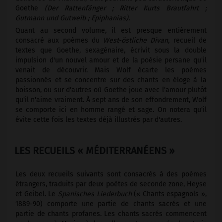
Goethe
(Der Rattenfänger ; Ritter Kurts Brautfahrt ;
Gutmann und Gutweib ; Epiphanias).
Quant au second volume, il est presque entièrement
consacré aux poèmes du
West-östliche Divan,
recueil de
textes que Goethe, sexagénaire, écrivit sous la double
impulsion d'un nouvel amour et de la poésie persane qu'il
venait de découvrir. Mais Wolf écarte les poèmes
passionnés et se concentre sur des chants en éloge à la
boisson, ou sur d'autres où Goethe joue avec l'amour plutôt
qu'il n'aime vraiment. À sept ans de son effondrement, Wolf
se comporte ici en homme rangé et sage. On notera qu'il
évite cette fois les textes déjà illustrés par d'autres.
LES RECUEILS « MÉDITERRANÉENS »
Les deux recueils suivants sont consacrés à des poèmes
étrangers, traduits par deux poètes de seconde zone, Heyse
et Geibel. Le
Spanisches Liederbuch
(« Chants espagnols »,
1889-90) comporte une partie de chants sacrés et une
partie de chants profanes. Les chants sacrés commencent