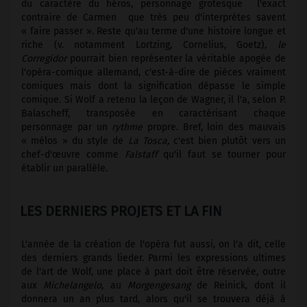
du caractère du héros, personnage grotesque ­ l'exact
contraire de Carmen ­ que très peu d'interprètes savent
« faire passer ». Reste qu'au terme d'une histoire longue et
riche (v. notamment Lortzing, Cornelius, Goetz),
le
Corregidor
pourrait bien représenter la véritable apogée de
l'opéra-comique allemand, c'est-à-dire de pièces vraiment
comiques mais dont la signification dépasse le simple
comique. Si Wolf a retenu la leçon de Wagner, il l'a, selon P.
Balascheff, transposée en caractérisant chaque
personnage par un
rythme
propre. Bref, loin des mauvais
« mélos » du style de
La Tosca,
c'est bien plutôt vers un
chef-d'œuvre comme
Falstaff
qu'il faut se tourner pour
établir un parallèle.
LES DERNIERS PROJETS ET LA FIN
L'année de la création de l'opéra fut aussi, on l'a dit, celle
des derniers grands lieder. Parmi les expressions ultimes
de l'art de Wolf, une place à part doit être réservée, outre
aux
Michelangelo,
au
Morgengesang
de Reinick, dont il
donnera un an plus tard, alors qu'il se trouvera déjà à