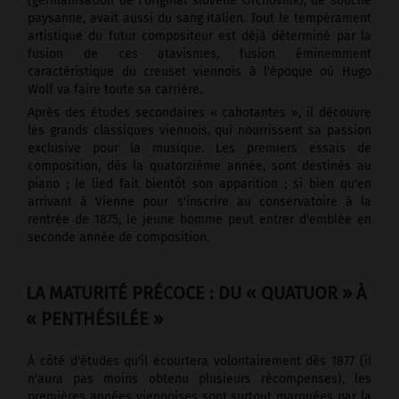
(germanisation de l'original slovène Orchovnik), de souche
paysanne, avait aussi du sang italien. Tout le tempérament
artistique du futur compositeur est déjà déterminé par la
fusion de ces atavismes, fusion éminemment
caractéristique du creuset viennois à l'époque où Hugo
Wolf va faire toute sa carrière.
Après des études secondaires « cahotantes », il découvre
les grands classiques viennois, qui nourrissent sa passion
exclusive pour la musique. Les premiers essais de
composition, dès la quatorzième année, sont destinés au
piano ; le lied fait bientôt son apparition ; si bien qu'en
arrivant à Vienne pour s'inscrire au conservatoire à la
rentrée de 1875, le jeune homme peut entrer d'emblée en
seconde année de composition.
LA MATURITÉ PRÉCOCE : DU « QUATUOR » À
« PENTHÉSILÉE »
À côté d'études qu'il écourtera volontairement dès 1877 (il
n'aura pas moins obtenu plusieurs récompenses), les
premières années viennoises sont surtout marquées par la