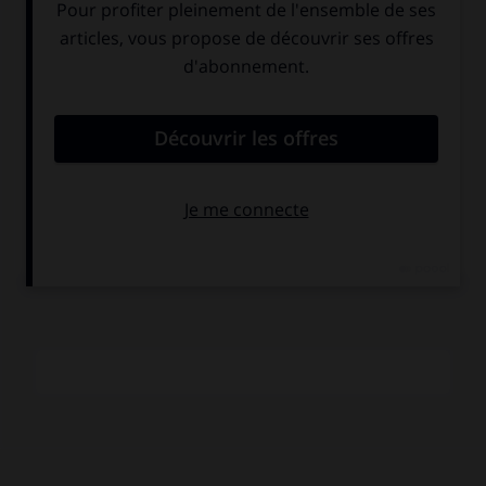
compositeur crée un code personnel de fonctions
sémantiques, à valeur intrinsèque, qu'il traite ensuite avec
un sens remarquable de l'évidence (par exemple, le cycle
constitué par
Till
pour piano et bande-ordinateur, 1991 ;
Tahil
pour piano seul, 1992 ;
Leph
pour piano et dispositif
électroacoustique ;
Schall
pour bande, 1994). On lui doit
notamment
Triadas
pour orchestre (1967),
Daedalus
pour
ensemble électronique et instrumental (1980),
Octuor
pour
ordinateur-bande magnétique (1982),
Charybde
pour bande
(1983),
Set
pour basson amplifié et bande (1986),
Tar
pour
clarinette basse et bande-ordinateur (1987).