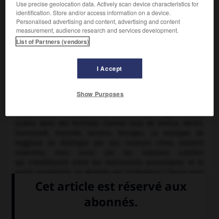
Use precise geolocation data. Actively scan device characteristics for
identification. Store and/or access information on a device.
Il fait des études de composition à l'Université nationale de
Personalised advertising and content, advertising and content
Córdoba où il sera cofondateur du Centre de musique
measurement, audience research and services development.
expérimentale (1965-1968). Titulaire d'une bourse Fullbright,
List of Partners (vendors)
il suit des cours d'informatique musicale à l'Université de
l'Illinois (1966). Il a été membre du groupe de musique
électronique en direct ALEA de Madrid et a travaillé dans
I Accept
différents studios des États-Unis et d'Europe (à l'I.R.C.A.M., à
l'Université technique de Berlin, à l'Institut de sonologie de
Show Purposes
La Haye). Vaggione vit en Europe depuis 1967. Docteur en
esthétique de l'université Paris-VIII, il y enseigne
l'informatique musicale. Ses œuvres sont régulièrement
jouées dans des festivals comme ceux de Venise, Berlin,
Darmstadt, Helsinki, Genève, Bourges. La musique de
Vaggione se distingue par ses couleurs vives, souvent
violentes, mais aussi par les relations subtiles
qui s'établissent entre les instruments acoustiques et la
partie enregistrée ou générée par l'ordinateur (
Thema
pour
saxophone basse et bande-ordinateur, 1985), par une
réflexion sur la signification du matériau utilisé et sur ses
potentialités, sur la portée symbolique des figures
musicales (
Septuor
pour ensemble électronique, 1981). Le