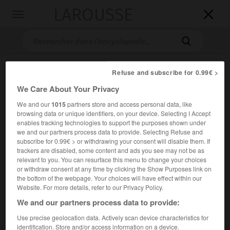
LAROUSSE

Toggle
navigation

Refuse and subscribe for 0.99€ >
We Care About Your Privacy
We and our
1015
partners store and access personal data, like
browsing data or unique identifiers, on your device. Selecting I Accept
enables tracking technologies to support the purposes shown under
we and our partners process data to provide. Selecting Refuse and
Accueil
>
Encyclopédie [musdico]
>
Giuseppe Sarti
subscribe for 0.99€ > or withdrawing your consent will disable them. If
trackers are disabled, some content and ads you see may not be as
Giuseppe
Sarti
relevant to you. You can resurface this menu to change your choices
or withdraw consent at any time by clicking the Show Purposes link on
the bottom of the webpage. Your choices will have effect within our
Website. For more details, refer to our Privacy Policy.
We and our partners process data to provide:
Cet article est extrait de l'ouvrage Larousse « Dictionnaire
de la musique ».
Use precise geolocation data. Actively scan device characteristics for
Compositeur italien (Faenza 1729 – Berlin 1802).
identification. Store and/or access information on a device.