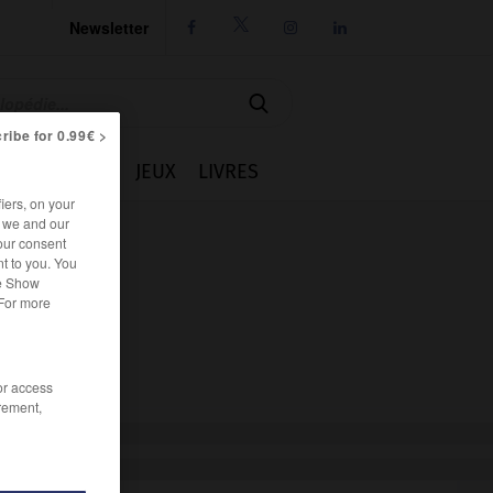
Newsletter




ribe for 0.99€ >
IE
CUISINE
JEUX
LIVRES
iers, on your
r we and our
our consent
t to you. You
he Show
 For more
/or access
rement,