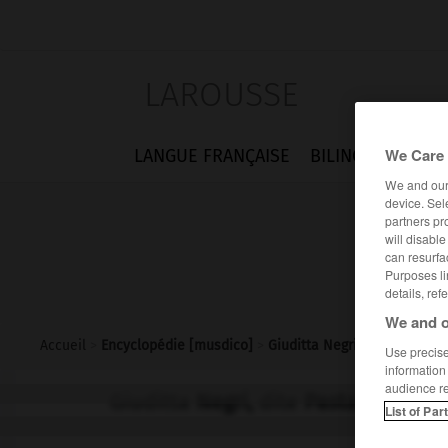
LAROUSSE
We Care 
LANGUE FRANÇAISE
BILINGUES
FLA
We and ou
device. Sel
partners pr
will disabl
can resurfa
Purposes li
details, ref
We and o
Accueil
>
Encyclopédie [musdico]
>
Giuditta Negri dite Pasta
Use precise 
information
audience r
Giuditta
Negri,
dite
Pasta
List of Par