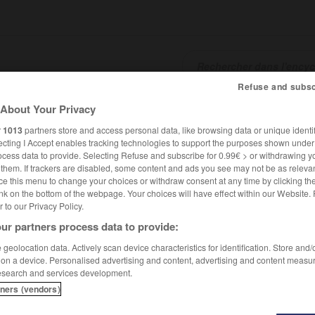
Refuse and subsc
About Your Privacy
SHCARDS
TRADUCTEUR
CONJUGATEUR
ENCYCLOPÉD
r
1013
partners store and access personal data, like browsing data or unique identif
ecting I Accept enables tracking technologies to support the purposes shown unde
ocess data to provide. Selecting Refuse and subscribe for 0.99€ > or withdrawing y
e them. If trackers are disabled, some content and ads you see may not be as relevan
ce this menu to change your choices or withdraw consent at any time by clicking t
nk on the bottom of the webpage. Your choices will have effect within our Website.
er to our Privacy Policy.
ur partners process data to provide:
geolocation data. Actively scan device characteristics for identification. Store and
 on a device. Personalised advertising and content, advertising and content measu
esearch and services development.
tners (vendors)