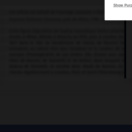
Show Pur
Cet article est extrait de l'ouvrage Larousse « Dictionnaire de la
Soprano italienne (Saronno, près de Milan, 1798 – Blevio 1865).
Cette figure légendaire de l'opéra romantique italien attacha son
étudia à Milan, débuta à Brescia en 1815, puis à Londres en 1817
1821 dans le rôle de Desdémone de
Otello,
de Rossini. Son gr
sensation, au même titre que l'ampleur et la couleur de sa vo
manque d'homogénéité de son timbre. Elle résolut avec une fac
rôles de Rossini, de Donizetti et de Bellini, dans lesquels ell
Bolena
de Donizetti, et excella dans
Otello
de Rossini, où elle
chanta régulièrement à Londres, Paris et Saint-Pétersbourg jusqu