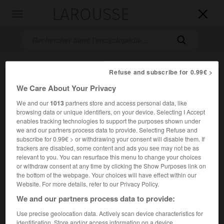
LAROUSSE

Toggle
navigation

Refuse and subscribe for 0.99€ >
We Care About Your Privacy
We and our
1013
partners store and access personal data, like
browsing data or unique identifiers, on your device. Selecting I Accept
enables tracking technologies to support the purposes shown under
we and our partners process data to provide. Selecting Refuse and
Accueil
>
Encyclopédie [musdico]
>
Gerd Zacher
subscribe for 0.99€ > or withdrawing your consent will disable them. If
trackers are disabled, some content and ads you see may not be as
Gerd
Zacher
relevant to you. You can resurface this menu to change your choices
or withdraw consent at any time by clicking the Show Purposes link on
the bottom of the webpage. Your choices will have effect within our
Website. For more details, refer to our Privacy Policy.
We and our partners process data to provide:
Cet article est extrait de l'ouvrage Larousse « Dictionnaire
de la musique ».
Use precise geolocation data. Actively scan device characteristics for
Organiste allemand (Meppen, près d'Ems, 1929).
identification. Store and/or access information on a device.